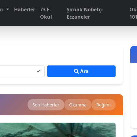
eri
Haberler
73 E-
Şırnak Nöbetçi
Ok
Okul
Eczaneler
10
Ara
Son Haberler
Okunma
Beğeni