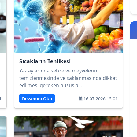
Sıcakların Tehlikesi
Yaz aylarında sebze ve meyvelerin
temizlenmesinde ve saklanmasında dikkat
edilmesi gereken hususla...
1
Devamını Oku
16.07.2026 15:01