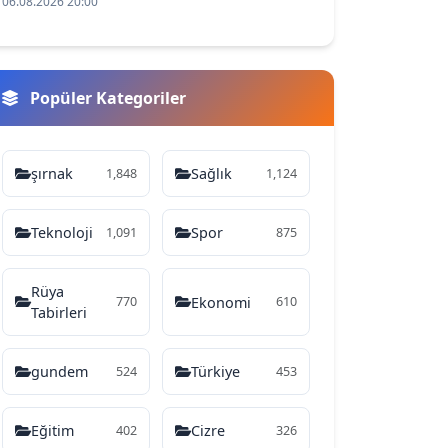
06.08.2026 20:00
Popüler Kategoriler
şırnak
Sağlık
1,848
1,124
Teknoloji
Spor
1,091
875
Rüya
Ekonomi
770
610
Tabirleri
gundem
Türkiye
524
453
Eğitim
Cizre
402
326