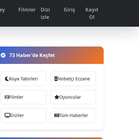
ey
Filmler
Dizi
Giriş
Kayıt
1
izle
Ol
73 Haber'de Keşfet
Rüya Tabirleri
Nöbetçi Eczane
Filmler
Oyuncular
Diziler
Tüm Haberler