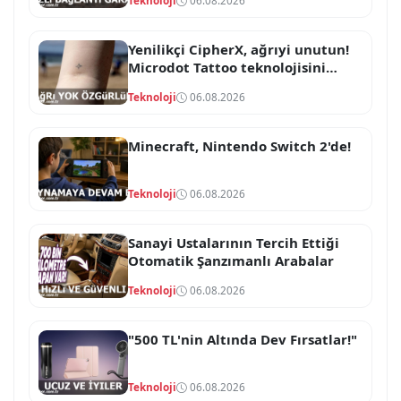
Teknoloji
06.08.2026
Yenilikçi CipherX, ağrıyi unutun!
Microdot Tattoo teknolojisini
duyurdu!
Teknoloji
06.08.2026
Minecraft, Nintendo Switch 2'de!
Teknoloji
06.08.2026
Sanayi Ustalarının Tercih Ettiği
Otomatik Şanzımanlı Arabalar
Teknoloji
06.08.2026
"500 TL'nin Altında Dev Fırsatlar!"
Teknoloji
06.08.2026