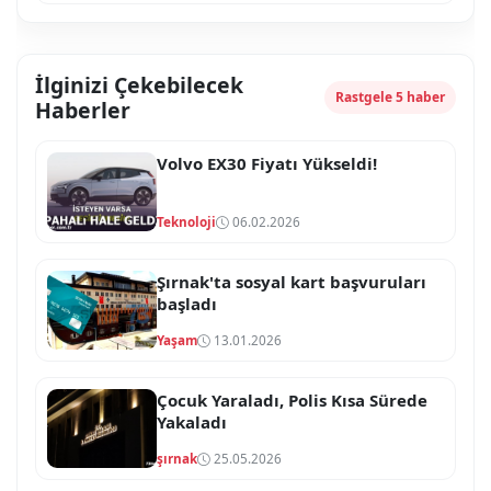
İlginizi Çekebilecek
Rastgele 5 haber
Haberler
Volvo EX30 Fiyatı Yükseldi!
Teknoloji
06.02.2026
Şırnak'ta sosyal kart başvuruları
başladı
Yaşam
13.01.2026
Çocuk Yaraladı, Polis Kısa Sürede
Yakaladı
şırnak
25.05.2026