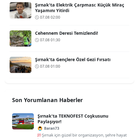
Şırnak'ta Elektrik Çarpması: Küçük Miraç
Yaşamını Yitirdi
07.08 02:00
Cehennem Deresi Temizlendi!
07.08 01:30
Şırnak'ta Gençlere Özel Gezi Fırsatı
07.08 01:00
Son Yorumlanan Haberler
Şırnak'ta TEKNOFEST Coşkusunu
Paylaşıyor!
Baran73
Şırnak için güzel bir organizasyon, şehre hayat