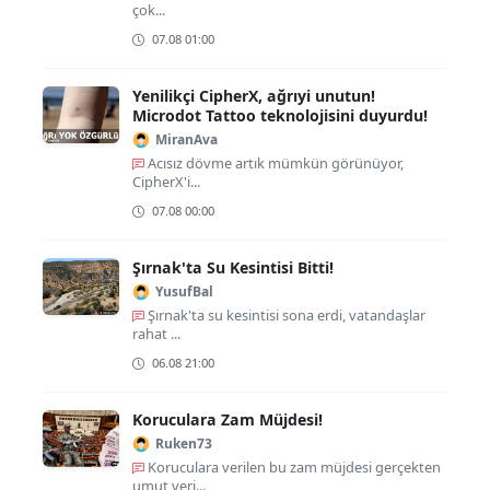
çok...
07.08 01:00
Yenilikçi CipherX, ağrıyi unutun!
Microdot Tattoo teknolojisini duyurdu!
MiranAva
Acısız dövme artık mümkün görünüyor,
CipherX'i...
07.08 00:00
Şırnak'ta Su Kesintisi Bitti!
YusufBal
Şırnak'ta su kesintisi sona erdi, vatandaşlar
rahat ...
06.08 21:00
Koruculara Zam Müjdesi!
Ruken73
Koruculara verilen bu zam müjdesi gerçekten
umut veri...