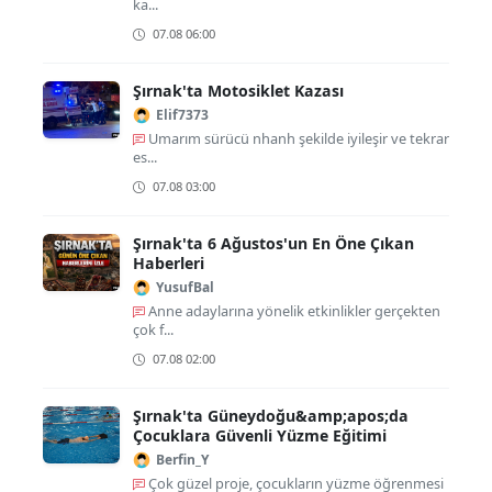
ka...
07.08 06:00
Şırnak'ta Motosiklet Kazası
Elif7373
Umarım sürücü nhanh şekilde iyileşir ve tekrar
es...
07.08 03:00
Şırnak'ta 6 Ağustos'un En Öne Çıkan
Haberleri
YusufBal
Anne adaylarına yönelik etkinlikler gerçekten
çok f...
07.08 02:00
Şırnak'ta Güneydoğu&amp;apos;da
Çocuklara Güvenli Yüzme Eğitimi
Berfin_Y
Çok güzel proje, çocukların yüzme öğrenmesi