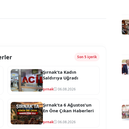
erler
Son 5 içerik
Şırnak'ta Kadın
Saldırıya Uğradı
şırnak
06.08.2026
Şırnak'ta 6 Ağustos'un
En Öne Çıkan Haberleri
şırnak
06.08.2026