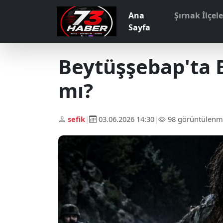
Ana
Şırnak İlçel
Sayfa
Beytüşşebap'ta B
mı?
sefik
|
03.06.2026 14:30
|
98 görüntülenm