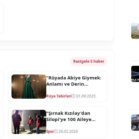
Rastgele 5 haber
“Rüyada Abiye Giymek:
Anlamı ve Derin
Yorumlar”
Rüya Tabirleri
01.09.2025
"Şırnak Kızılay'dan
Silopi'ye 100 Aileye
Yardım"
Spor
26.02.2026