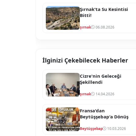
Şırnak'ta Su Kesintisi
Bitti!
şırnak
06.08.2026
İlginizi Çekebilecek Haberler
Cizre'nin Geleceği
Şekillendi
şırnak
14.04.2026
Fransa'dan
Beytüşşebap'a Dönüş
Beytüşşebap
10.03.2026