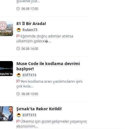
güvenle yüz...
06.08 17:00
81 İl Bir Arada!
Ruken73
Eğitimde doğru adımlar atılırsa
ülkemizin gelece�...
06.08 14:00
Muse Code ile kodlama devrimi
başlıyor!
Elif7373
Yeni kodlama aracı yazılımcıların işini
çok kola...
06.08 13:00
Şırnak'ta Rekor Kırildi!
Elif7373
Ülkemiz için güzel gelişmeler yaşanıyor,
ekonomim...