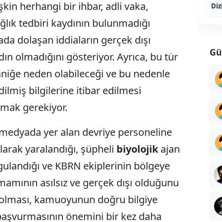
kin herhangi bir ihbar, adli vaka,
Diz
ğlık tedbiri kaydının bulunmadığı
da dolaşan iddiaların gerçek dışı
Gü
ın olmadığını gösteriyor. Ayrıca, bu tür
niğe neden olabileceği ve bu nedenle
lmiş bilgilerine itibar edilmesi
mak gerekiyor.
medyada yer alan devriye personeline
ılarak yaralandığı, şüpheli
biyolojik
ajan
gulandığı ve KBRN ekiplerinin bölgeye
amamının asılsız ve gerçek dışı olduğunu
ışı olması, kamuoyunun doğru bilgiye
 başvurmasının önemini bir kez daha