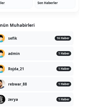
iler
Son Haberler
nün Muhabirleri
sefik
16 Haber
admin
1 Haber
Rojda_21
1 Haber
rebwar_88
1 Haber
zerya
1 Haber