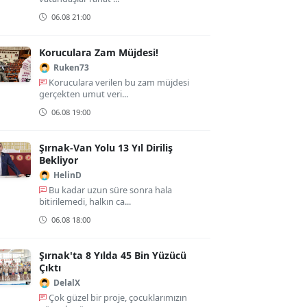
06.08 21:00
Koruculara Zam Müjdesi!
Ruken73
Koruculara verilen bu zam müjdesi
gerçekten umut veri...
06.08 19:00
Şırnak-Van Yolu 13 Yıl Diriliş
Bekliyor
HelinD
Bu kadar uzun süre sonra hala
bitirilemedi, halkın ca...
06.08 18:00
Şırnak'ta 8 Yılda 45 Bin Yüzücü
Çıktı
DelalX
Çok güzel bir proje, çocuklarımızın