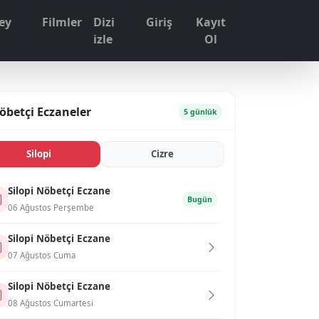
ey
Filmler
Dizi
Giriş
Kayıt
1
izle
Ol
öbetçi Eczaneler
5 günlük
Si̇lopi̇
Ci̇zre
Si̇lopi̇ Nöbetçi Eczane
Bugün
06 Ağustos Perşembe
Si̇lopi̇ Nöbetçi Eczane
07 Ağustos Cuma
Si̇lopi̇ Nöbetçi Eczane
08 Ağustos Cumartesi