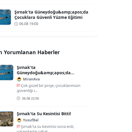
Şırnak'ta Güneydoğu&amp;apos;da
Çocuklara Güvenli Yüzme Eğitimi
06.08 19:00
n Yorumlanan Haberler
Şırnak'ta
Güneydoğu&amp;apos;da
Çocuklara Güvenli Yüzme Eğitimi
MiranAva
Çok güzel bir proje, çocuklarımızın
güvenliği i...
06.08 22:00
Şırnak'ta Su Kesintisi Bitti!
YusufBal
Şırnak'ta su kesintisi sona erdi,
vatandaşlar rahat ...