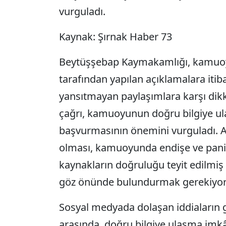
vurguladı.
Kaynak: Şırnak Haber 73
Beytüşşebap Kaymakamlığı, kamuoy
tarafından yapılan açıklamalara itiba
yansıtmayan paylaşımlara karşı dik
çağrı, kamuoyunun doğru bilgiye ul
başvurmasının önemini vurguladı. Ayr
olması, kamuoyunda endişe ve paniğ
kaynakların doğruluğu teyit edilmiş b
göz önünde bulundurmak gerekiyor
Sosyal medyada dolaşan iddiaların g
arasında, doğru bilgiye ulaşma imkân