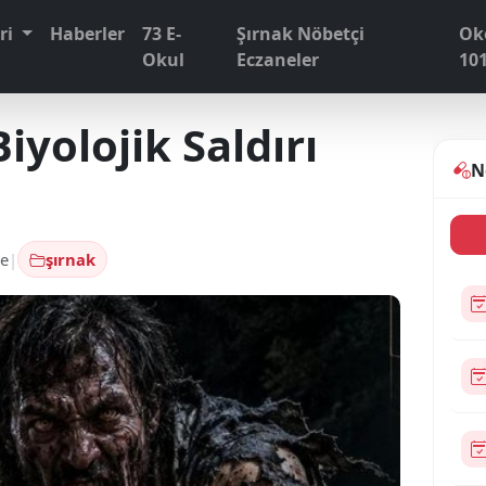
eri
Haberler
73 E-
Şırnak Nöbetçi
Ok
Okul
Eczaneler
10
iyolojik Saldırı
N
e
|
şırnak