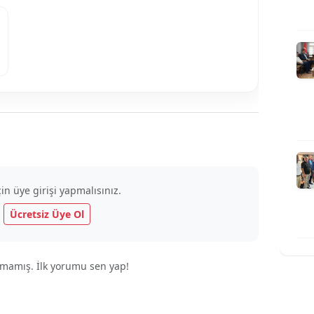
n üye girişi yapmalısınız.
|
Ücretsiz Üye Ol
mamış. İlk yorumu sen yap!