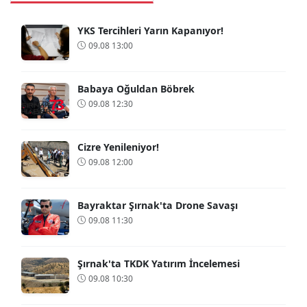
YKS Tercihleri Yarın Kapanıyor!
09.08 13:00
Babaya Oğuldan Böbrek
09.08 12:30
Cizre Yenileniyor!
09.08 12:00
Bayraktar Şırnak'ta Drone Savaşı
09.08 11:30
Şırnak'ta TKDK Yatırım İncelemesi
09.08 10:30