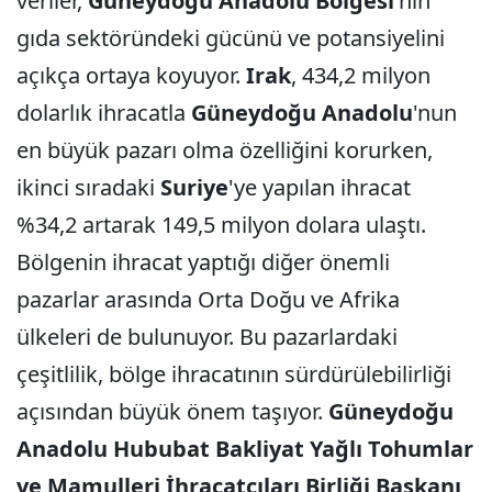
veriler,
Güneydoğu Anadolu Bölgesi
'nin
gıda sektöründeki gücünü ve potansiyelini
açıkça ortaya koyuyor.
Irak
, 434,2 milyon
dolarlık ihracatla
Güneydoğu Anadolu
'nun
en büyük pazarı olma özelliğini korurken,
ikinci sıradaki
Suriye
'ye yapılan ihracat
%34,2 artarak 149,5 milyon dolara ulaştı.
Bölgenin ihracat yaptığı diğer önemli
pazarlar arasında Orta Doğu ve Afrika
ülkeleri de bulunuyor. Bu pazarlardaki
çeşitlilik, bölge ihracatının sürdürülebilirliği
açısından büyük önem taşıyor.
Güneydoğu
Anadolu Hububat Bakliyat Yağlı Tohumlar
ve Mamulleri İhracatçıları Birliği Başkanı