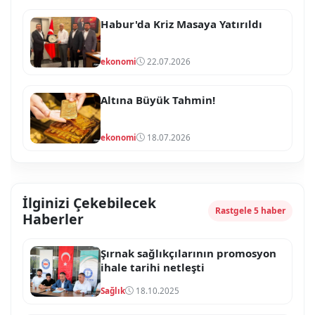
Habur'da Kriz Masaya Yatırıldı
ekonomi
22.07.2026
Altına Büyük Tahmin!
ekonomi
18.07.2026
İlginizi Çekebilecek
Rastgele 5 haber
Haberler
Şırnak sağlıkçılarının promosyon
ihale tarihi netleşti
Sağlık
18.10.2025