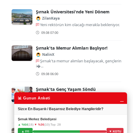
Şırnak Üniversitesi'nde Yeni Dönem
ZilanKaya
Yeni rektörün kim olacağı merakla bekleniyor.
09.08 07:00
Şırnak'ta Memur Alımları Başlıyor!
NalinX
Şırnak'ta memur alımları başlayacak, gençlerin
i�...
09.08 06:00
Şırnak'ta Genç Yaşam Söndü
ZeynepD
_
📊 Gunun Anketi
Üzüntü verici haber, genç yaşında hayatını
kayb...
Sizce En Başarılı / Başarısız Belediye Hangileridir?
09.08 04:00
Şırnak Merkez Belediyesi
▲ %64
(18)
|
▼ %36
(10)
|
Top: 28
Şırnak'ın Silopi ilçesinde Minik M.T. Klima
▲ IYI
▼ KOTU