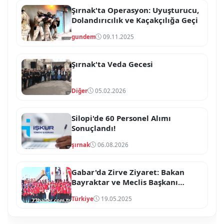
Şırnak'ta Operasyon: Uyuşturucu,
Dolandırıcılık ve Kaçakçılığa Geçi
gundem
09.11.2025
Şırnak'ta Veda Gecesi
Diğer
05.02.2026
Silopi'de 60 Personel Alımı
Sonuçlandı!
şırnak
06.08.2026
Gabar'da Zirve Ziyaret: Bakan
Bayraktar ve Meclis Başkanı
Kurtulmuş'tan Kritik İnceleme
Türkiye
19.05.2025