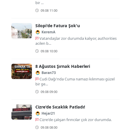
bir ...
09.08 11:00
Silopi'de Fatura Şok'u
KeremA
Vatandaşlar zor durumda kalıyor, authorities
acilen b...
09.08 10:00
8 Ağustos Şırnak Haberleri
Baran73
Cudi Dağı'nda Cuma namazı kılınması güzel
bir ge...
09.08 09:00
Cizre'de Sıcaklık Patladı!
Hejar21
Cizre'de çalışan fırıncılar çok zor durumda.
09.08 08:00