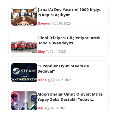
Şırnak'a Dev Yatırım! 1000 Kişiye
İş Kapısı Açılıyor
Ekonomi
05.06.2025
Silopi İtfaiyesi Güçleniyor: Artık
Daha Güvendeyiz!
Silopi
21.11.2025
"2 Popüler Oyun Steam'de
Bedava!"
Teknoloji
12.05.2026
Algoritmalar Umut Oluyor: MS’te
Yapay Zekâ Destekli Tedavi
Dönemi
Sağlık
16.01.2026