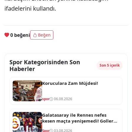
ifadelerini kullandı.
0 beğeni
Beğen
Spor Kategorisinden Son
Son 5 içerik
Haberler
Koruculara Zam Müjdesi!
spor
06.08.2026
Galatasaray ile Rennes nefes
kesen maçta yenişemedi! Goller
skoru değiştirmeye yetmedi
Spor
03.08.2026