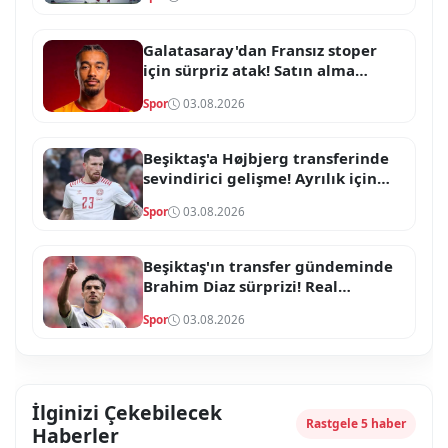
Galatasaray'dan Fransız stoper
için sürpriz atak! Satın alma
opsiyonlu formül devrede
Spor
03.08.2026
Beşiktaş'a Højbjerg transferinde
sevindirici gelişme! Ayrılık için
onay çıktı
Spor
03.08.2026
Beşiktaş'ın transfer gündeminde
Brahim Diaz sürprizi! Real
Madrid'in yıldızı için temaslar
Spor
03.08.2026
başladı
İlginizi Çekebilecek
Rastgele 5 haber
Haberler