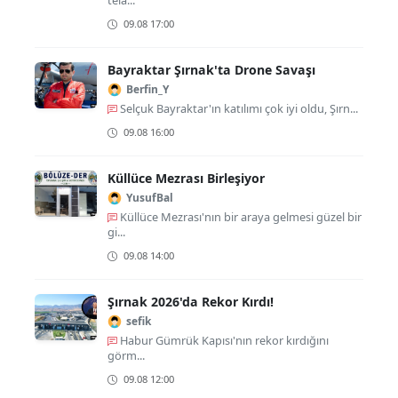
tela...
09.08 17:00
Bayraktar Şırnak'ta Drone Savaşı
Berfin_Y
Selçuk Bayraktar'ın katılımı çok iyi oldu, Şırn...
09.08 16:00
Küllüce Mezrası Birleşiyor
YusufBal
Küllüce Mezrası'nın bir araya gelmesi güzel bir
gi...
09.08 14:00
Şırnak 2026'da Rekor Kırdı!
sefik
Habur Gümrük Kapısı'nın rekor kırdığını
görm...
09.08 12:00