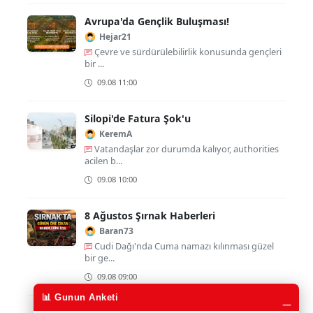
Avrupa'da Gençlik Buluşması!
Hejar21
Çevre ve sürdürülebilirlik konusunda gençleri
bir ...
09.08 11:00
Silopi'de Fatura Şok'u
KeremA
Vatandaşlar zor durumda kalıyor, authorities
acilen b...
09.08 10:00
8 Ağustos Şırnak Haberleri
Baran73
Cudi Dağı'nda Cuma namazı kılınması güzel
bir ge...
09.08 09:00
_
📊 Gunun Anketi
Cizre'de Sıcaklık Patladı!