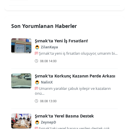
Son Yorumlanan Haberler
Şırnak'ta Yeni İş Fırsatları!
ZilanKaya
Şırnak'ta yeni iş fırsatları oluşuyor, umarım bi...
08.08 14:00
Şırnak'ta Korkunç Kazanın Perde Arkası
NalinX
Umarım yaralılar çabuk iyileşir ve kazaların
önü...
08.08 13:00
Şırnak'ta Yerel Basına Destek
ZeynepD
Şırnak'taki yerel basına verilen destek çok