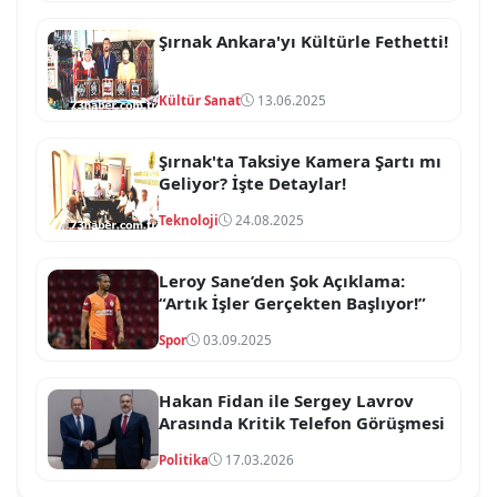
Şırnak Ankara'yı Kültürle Fethetti!
Kültür Sanat
13.06.2025
Şırnak'ta Taksiye Kamera Şartı mı
Geliyor? İşte Detaylar!
Teknoloji
24.08.2025
Leroy Sane’den Şok Açıklama:
“Artık İşler Gerçekten Başlıyor!”
Spor
03.09.2025
Hakan Fidan ile Sergey Lavrov
Arasında Kritik Telefon Görüşmesi
Politika
17.03.2026