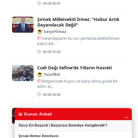
08.08 06:00
Şırnak Milletvekili İrmez: "Habur Artık
Dayanılacak Değil"
SaryaYilmaz
Vatandaşların bu zor şartlarda bekletilmesi
kabul ed...
08.08 05:00
Cudi Dağı Sefine'de Yılların Hasreti
YusufBal
Bölgemizde huzur ve barış adına güzel bir
adım at...
08.08 04:00
"Şırnak'ta İnstagram Tuzağı"
_
📊 Gunun Anketi
Berfin_Y
Sosyal medya kullanımlarına çok dikkat etmek
Sizce En Başarılı / Başarısız Belediye Hangileridir?
gerekiy...
Şırnak Merkez Belediyesi
08.08 02:00