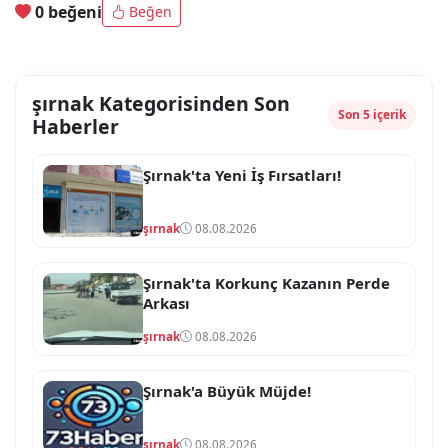
0 beğeni
Beğen
şırnak Kategorisinden Son
Son 5 içerik
Haberler
Şırnak'ta Yeni İş Fırsatları!
şırnak
08.08.2026
Şırnak'ta Korkunç Kazanın Perde
Arkası
şırnak
08.08.2026
Şırnak'a Büyük Müjde!
şırnak
08.08.2026