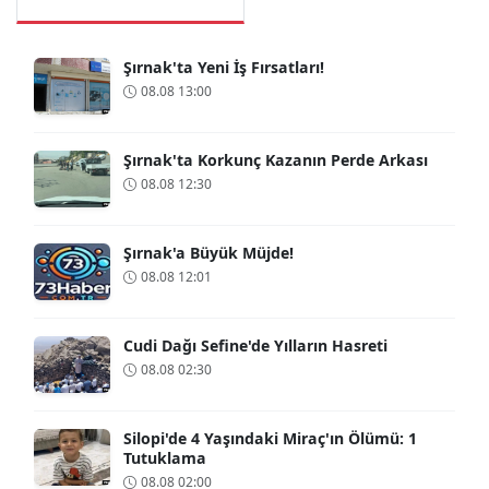
Şırnak'ta Yeni İş Fırsatları!
08.08 13:00
Şırnak'ta Korkunç Kazanın Perde Arkası
08.08 12:30
Şırnak'a Büyük Müjde!
08.08 12:01
Cudi Dağı Sefine'de Yılların Hasreti
08.08 02:30
Silopi'de 4 Yaşındaki Miraç'ın Ölümü: 1
Tutuklama
08.08 02:00