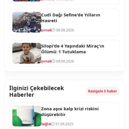
Cudi Dağı Sefine'de Yılların
Hasreti
şırnak
08.08.2026
Silopi'de 4 Yaşındaki Miraç'ın
Ölümü: 1 Tutuklama
şırnak
08.08.2026
İlginizi Çekebilecek
Rastgele 5 haber
Haberler
Zona aşısı kalp krizi riskini
düşürebilir
Sağlık
01.09.2025