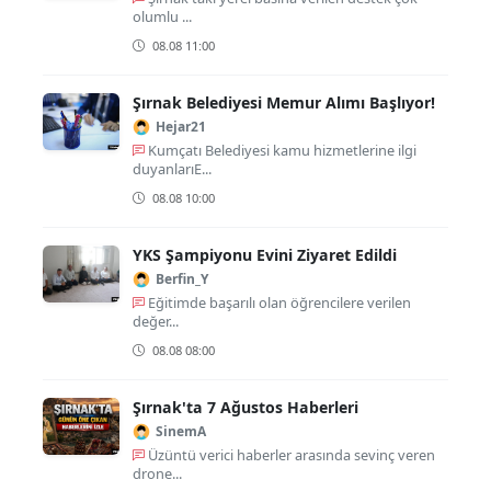
olumlu ...
08.08 11:00
Şırnak Belediyesi Memur Alımı Başlıyor!
Hejar21
Kumçatı Belediyesi kamu hizmetlerine ilgi
duyanlarıE...
08.08 10:00
YKS Şampiyonu Evini Ziyaret Edildi
Berfin_Y
Eğitimde başarılı olan öğrencilere verilen
değer...
08.08 08:00
Şırnak'ta 7 Ağustos Haberleri
SinemA
Üzüntü verici haberler arasında sevinç veren
drone...