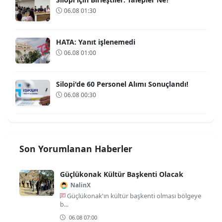
06.08 01:30
HATA: Yanıt işlenemedi
06.08 01:00
Silopi'de 60 Personel Alımı Sonuçlandı!
06.08 00:30
Son Yorumlanan Haberler
Güçlükonak Kültür Başkenti Olacak
NalinX
Güçlükonak'ın kültür başkenti olması bölgeye
b...
06.08 07:00