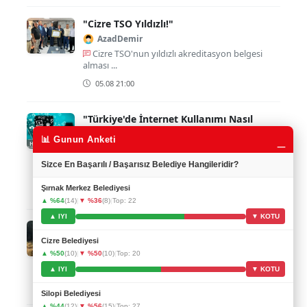
"Cizre TSO Yıldızlı!"
AzadDemir
Cizre TSO'nun yıldızlı akreditasyon belgesi
alması ...
05.08 21:00
"Türkiye'de İnternet Kullanımı Nasıl
Değişti?"
_
📊 Gunun Anketi
sefik
İnternet kullanımı sürekli artıyor ve toplumun
Sizce En Başarılı / Başarısız Belediye Hangileridir?
tü...
Şırnak Merkez Belediyesi
05.08 20:00
▲ %64
(14)
|
▼ %36
(8)
|
Top: 22
▲ IYI
▼ KOTU
Şırnak'ta Şarampol Macerası
ZilanKaya
Cizre Belediyesi
▲ %50
(10)
|
▼ %50
(10)
|
Top: 20
Umarım sürücünün ve diğer yolculunun
durumu iyi o...
▲ IYI
▼ KOTU
05.08 19:00
Silopi Belediyesi
▲ %44
(12)
|
▼ %56
(15)
|
Top: 27