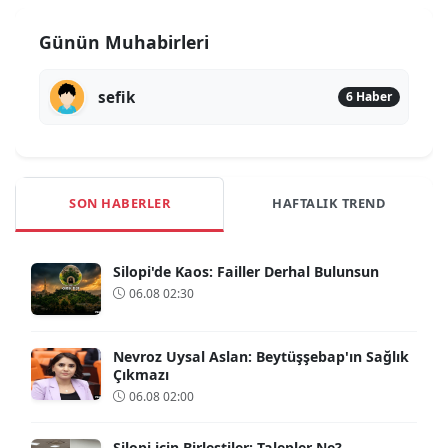
Günün Muhabirleri
sefik
6 Haber
SON HABERLER
HAFTALIK TREND
Silopi'de Kaos: Failler Derhal Bulunsun
06.08 02:30
Nevroz Uysal Aslan: Beytüşşebap'ın Sağlık
Çıkmazı
06.08 02:00
Silopi için Birleştiler: Talepler Ne?