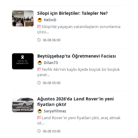
Silopi için Birleştiler: Talepler Ne?
HelinD
Silopi'de yaşayan vatandaşların sorunlarına
çözü...
06.08 06:00
Beytüşşebap'ta Öğretmenevi Faciası
Dilan73
Tevfik Abi'nin kaybı ilçede büyük bir boşluk
yarat...
06.08 05:00
Ağustos 2026'da Land Rover'in yeni
fiyatları çıktı!
SaryaYilmaz
Land Rover'in yeni fiyatları çıktı, araç almak
ist...
06.08 03:00