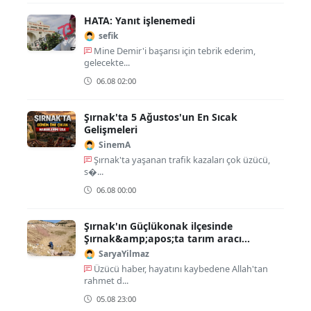
HATA: Yanıt işlenemedi
sefik
Mine Demir'i başarısı için tebrik ederim,
gelecekte...
06.08 02:00
Şırnak'ta 5 Ağustos'un En Sıcak
Gelişmeleri
SinemA
Şırnak'ta yaşanan trafik kazaları çok üzücü,
s�...
06.08 00:00
Şırnak'ın Güçlükonak ilçesinde
Şırnak&amp;apos;ta tarım aracı
şarampole devrildi: 1 ölü,...
SaryaYilmaz
Üzücü haber, hayatını kaybedene Allah'tan
rahmet d...
05.08 23:00