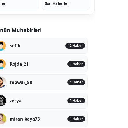
iler
Son Haberler
nün Muhabirleri
sefik
12 Haber
Rojda_21
1 Haber
rebwar_88
1 Haber
zerya
1 Haber
miran_kaya73
1 Haber