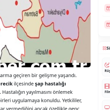
S
Rüy
 alarma geçiren bir gelişme yaşandı.
recik
ilçesinde
şap hastalığı
u. Hastalığın yayılmasını önlemek
Fil
irleri uygulamaya konuldu. Yetkililer,
rar vermediğini ancak özellikle genç