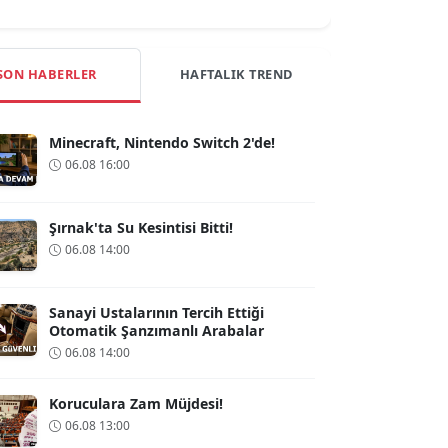
SON HABERLER
HAFTALIK TREND
Minecraft, Nintendo Switch 2'de!
06.08 16:00
Şırnak'ta Su Kesintisi Bitti!
06.08 14:00
Sanayi Ustalarının Tercih Ettiği
Otomatik Şanzımanlı Arabalar
06.08 14:00
Koruculara Zam Müjdesi!
06.08 13:00