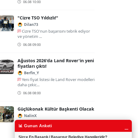
06.08 10:00
"Cizre TSO Yıldızlı!"
Dilan73
Cizre TSO'nun başarısını tebrik ediyor
ve yönetim ...
06.08 09:00
Ağustos 2026'da Land Rover'in yeni
fiyatları çıktı!
Berfin_Y
Yeni fiyat listesi ile Land Rover modelleri
daha çekic...
06.08 08:00
Güçlükonak Kültür Başkenti Olacak
NalinX
Güçlükonak'ın kültür başkenti olması
_
📊 Gunun Anketi
bölgeye b...
06.08 07:00
Sizce En Başarılı / Başarısız Belediye Hangileridir?