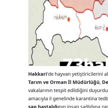
Hakkari
'de hayvan yetiştiricilerini
Tarım ve Orman İl Müdürlüğü
,
De
vakalarının tespit edildiğini duyurd
amacıyla il genelinde karantina tedb
şap hastalığı
nın insan sağlığına za