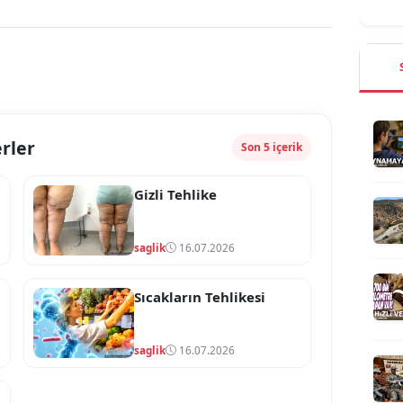
rler
Son 5 içerik
Gizli Tehlike
saglik
16.07.2026
Sıcakların Tehlikesi
saglik
16.07.2026