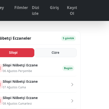
ey
Filmler
Dizi
Giriş
Kayıt
1
izle
Ol
öbetçi Eczaneler
5 günlük
Si̇lopi̇
Ci̇zre
Si̇lopi̇ Nöbetçi Eczane
Bugün
06 Ağustos Perşembe
Si̇lopi̇ Nöbetçi Eczane
07 Ağustos Cuma
Si̇lopi̇ Nöbetçi Eczane
08 Ağustos Cumartesi