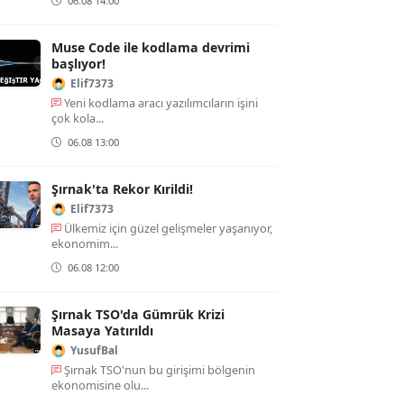
06.08 14:00
Muse Code ile kodlama devrimi
başlıyor!
Elif7373
Yeni kodlama aracı yazılımcıların işini
çok kola...
06.08 13:00
Şırnak'ta Rekor Kırildi!
Elif7373
Ülkemiz için güzel gelişmeler yaşanıyor,
ekonomim...
06.08 12:00
Şırnak TSO'da Gümrük Krizi
Masaya Yatırıldı
YusufBal
Şırnak TSO'nun bu girişimi bölgenin
ekonomisine olu...