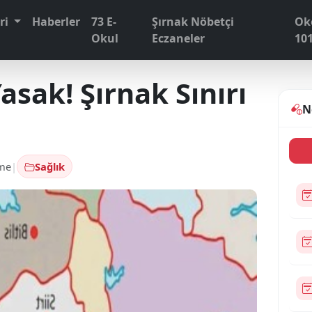
eri
Haberler
73 E-
Şırnak Nöbetçi
Ok
Okul
Eczaneler
10
asak! Şırnak Sınırı
N
me
|
Sağlık