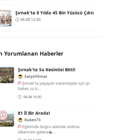
Şırnak'ta 8 Yılda 45 Bin Yüzücü Çıktı
06.08 12:30
n Yorumlanan Haberler
Şırnak'ta Su Kesintisi Bitti!
SaryaYilmaz
Şırnak'ta yaşayan vatandaşlar için iyi
haber, su k...
06.08 16:00
81 İl Bir Arada!
Ruken73
Eğitimde doğru adımlar atılırsa
ülkemizin gelece�...