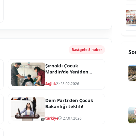
Rastgele 5 haber
So
Şırnaklı Çocuk
Mardin'de Yeniden
Doğdu
Sağlık
23.02.2026
Dem Parti'den Çocuk
Bakanlığı teklifi!
türkiye
27.07.2026