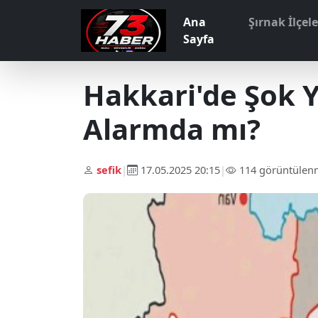
Ana
Şırnak İlçel
Sayfa
Hakkari'de Şok Y
Alarmda mı?
sefik
|
17.05.2025 20:15
|
114 görüntülen