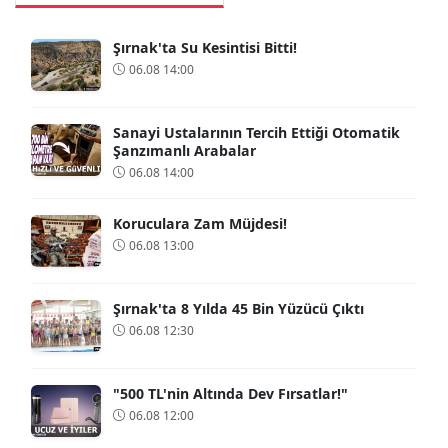
Şırnak'ta Su Kesintisi Bitti!
06.08 14:00
Sanayi Ustalarının Tercih Ettiği Otomatik
Şanzımanlı Arabalar
06.08 14:00
Koruculara Zam Müjdesi!
06.08 13:00
Şırnak'ta 8 Yılda 45 Bin Yüzücü Çıktı
06.08 12:30
"500 TL'nin Altında Dev Fırsatlar!"
06.08 12:00