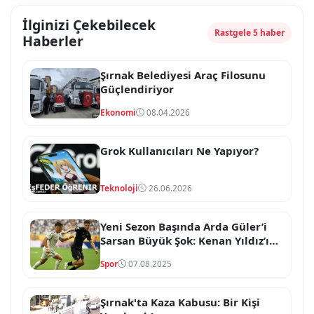
İlginizi Çekebilecek
Rastgele 5 haber
Haberler
Şırnak Belediyesi Araç Filosunu
Güçlendiriyor
Ekonomi
08.04.2026
Grok Kullanıcıları Ne Yapıyor?
Teknoloji
26.06.2026
Yeni Sezon Başında Arda Güler’i
Sarsan Büyük Şok: Kenan Yıldız’ın
Listeyle İlgili Şok!
Spor
07.08.2025
Şırnak'ta Kaza Kabusu: Bir Kişi