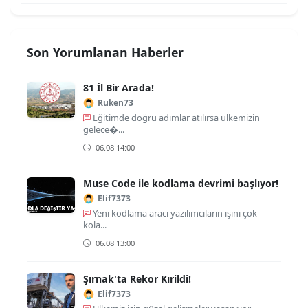
Son Yorumlanan Haberler
81 İl Bir Arada!
Ruken73
Eğitimde doğru adımlar atılırsa ülkemizin
gelece�...
06.08 14:00
Muse Code ile kodlama devrimi başlıyor!
Elif7373
Yeni kodlama aracı yazılımcıların işini çok
kola...
06.08 13:00
Şırnak'ta Rekor Kırildi!
Elif7373