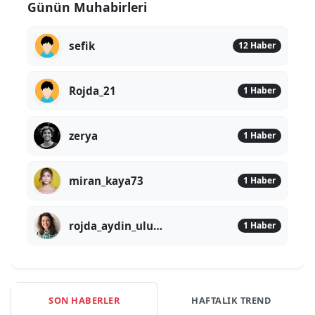
Günün Muhabirleri
sefik
12 Haber
Rojda_21
1 Haber
zerya
1 Haber
miran_kaya73
1 Haber
rojda_aydin_uludere
1 Haber
SON HABERLER
HAFTALIK TREND