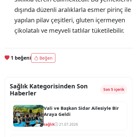
dışında düzenli aralıklarla esmer pirinç ile
yapılan pilav çeşitleri, gluten içermeyen
çikolatalı ve meyveli tatlılar tüketilebilir.
1 beğeni
Beğen
Sağlık Kategorisinden Son
Son 5 içerik
Haberler
Vali ve Başkan Sidar Ailesiyle Bir
Araya Geldi
sağlık
21.07.2026