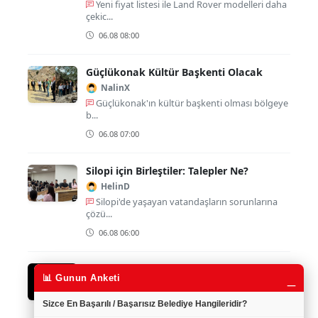
Yeni fiyat listesi ile Land Rover modelleri daha
çekic...
06.08 08:00
Güçlükonak Kültür Başkenti Olacak
NalinX
Güçlükonak'ın kültür başkenti olması bölgeye
b...
06.08 07:00
Silopi için Birleştiler: Talepler Ne?
HelinD
Silopi'de yaşayan vatandaşların sorunlarına
çözü...
06.08 06:00
Beytüşşebap'ta Öğretmenevi Faciası
_
📊 Gunun Anketi
Dilan73
Tevfik Abi'nin kaybı ilçede büyük bir boşluk
Sizce En Başarılı / Başarısız Belediye Hangileridir?
yarat...