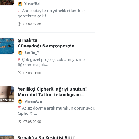
YusufBal
Anne adaylarına yönelik etkinlikler
gerçekten çok f...
07.08 02:00
Şırnak'ta
Güneydoğu&amp;apos;da
Çocuklara Güvenli Yüzme Eğitimi
Berfin_Y
Çok güzel proje, çocukların yüzme
öğrenmesi çok...
07.08 01:00
Yenilikçi CipherX, ağrıyi unutun!
Microdot Tattoo teknolojisini
duyurdu!
MiranAva
Acısız dövme artık mümkün görünüyor,
CipherX'i...
07.08 00:00
Şırnak'ta Su Kesintisi Bitti!