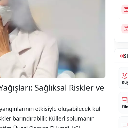
S
Rüy
ğışları: Sağlıksal Riskler ve
Fil
ngınlarının etkisiyle oluşabilecek kül
kler barındırabilir. Külleri solumanın