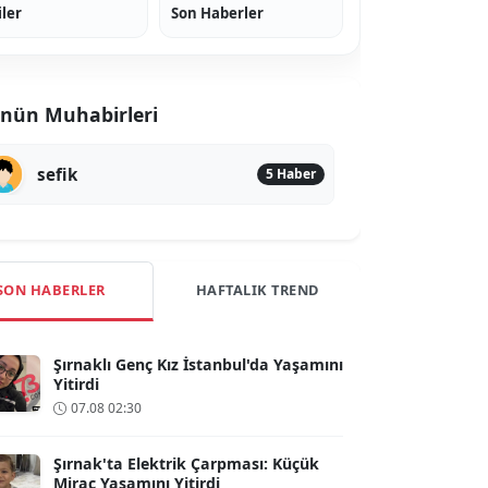
iler
Son Haberler
nün Muhabirleri
sefik
5 Haber
SON HABERLER
HAFTALIK TREND
Şırnaklı Genç Kız İstanbul'da Yaşamını
Yitirdi
07.08 02:30
Şırnak'ta Elektrik Çarpması: Küçük
Miraç Yaşamını Yitirdi