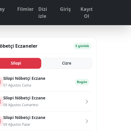
ey
Filmler
Dizi
Giriş
Kayıt
1
izle
Ol
öbetçi Eczaneler
5 günlük
Si̇lopi̇
Ci̇zre
Si̇lopi̇ Nöbetçi Eczane
Bugün
07 Ağustos Cuma
Si̇lopi̇ Nöbetçi Eczane
08 Ağustos Cumartesi
Si̇lopi̇ Nöbetçi Eczane
09 Ağustos Pazar