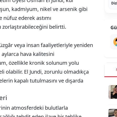
etim Üyesi Osman El Jundi, kül
Diz
rşun, kadmiyum, nikel ve arsenik gibi
e nüfuz ederek astımı
zorlaştırabileceğini belirtti.
Gü
üzgâr veya insan faaliyetleriyle yeniden
 aylarca hava kalitesini
um, özellikle kronik solunum yolu
eli olabilir. El Jundi, zorunlu olmadıkça
elerin kapalı tutulmasını ve dışarda
eri
rinin atmosferdeki bulutlarla
ağlığı tehdit eden ilave bir tehlike