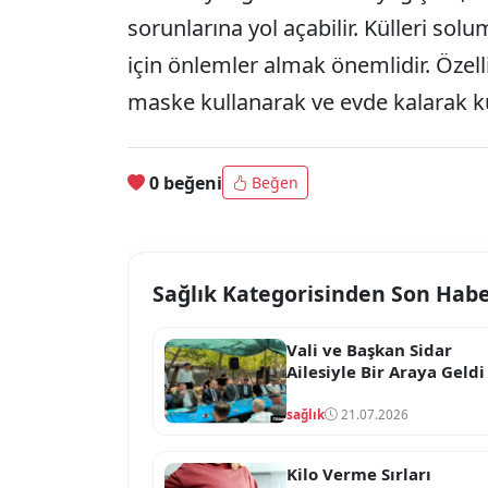
sorunlarına yol açabilir. Külleri s
için önlemler almak önemlidir. Özell
maske kullanarak ve evde kalarak kü
0 beğeni
Beğen
Sağlık Kategorisinden Son Habe
Vali ve Başkan Sidar
Ailesiyle Bir Araya Geldi
sağlık
21.07.2026
Kilo Verme Sırları