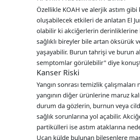
Özellikle KOAH ve alerjik astım gibi 
oluşabilecek etkileri de anlatan El Ju
olabilir ki akciğerlerin derinliklerin
sağlıklı bireyler bile artan öksürük v
yaşayabilir. Burun tahrişi ve burun ak
semptomlar görülebilir" diye konuş
Kanser Riski
Yangın sonrası temizlik çalışmaları
yangının diğer ürünlerine maruz kalı
durum da gözlerin, burnun veya cild
sağlık sorunlarına yol açabilir. Akc
partikülleri ise astım ataklarına nede
Uçan külde bulunan bileşenlere mar