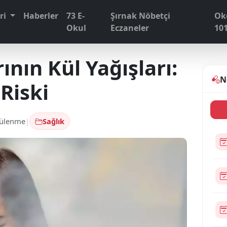
eri
Haberler
73 E-
Şırnak Nöbetçi
Ok
Okul
Eczaneler
10
nın Kül Yağışları:
N
Riski
tülenme
|
Sağlık