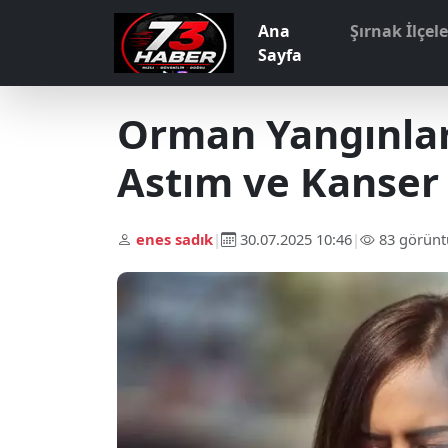
Ana
Şırnak İlçel
Sayfa
Orman Yangınları
Astım ve Kanser 
enes sadık
|
30.07.2025 10:46
|
83 görün