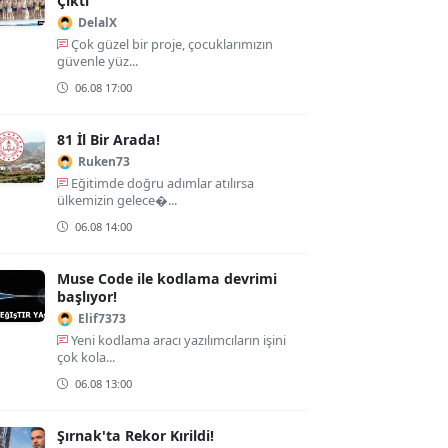
Çıktı
DelalX
Çok güzel bir proje, çocuklarımızın
güvenle yüz...
06.08 17:00
81 İl Bir Arada!
Ruken73
Eğitimde doğru adımlar atılırsa
ülkemizin gelece�...
06.08 14:00
Muse Code ile kodlama devrimi
başlıyor!
Elif7373
Yeni kodlama aracı yazılımcıların işini
çok kola...
06.08 13:00
Şırnak'ta Rekor Kırildi!