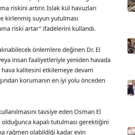
 riskini artırır. Islak kül havuzları
ikle kirlenmiş suyun yutulması
 riski artar" ifadelerini kullandı.
lınabilecek önlemlere değinen Dr. El
veya insan faaliyetleriyle yeniden havada
ca hava kalitesini etkilemeye devam
yağışından korumanın en iyi yolu önceden
kullanılmasını tavsiye eden Osman El
 olduğunca kapalı tutulması gerektiğini
ına rağmen olabildiği kadar evin