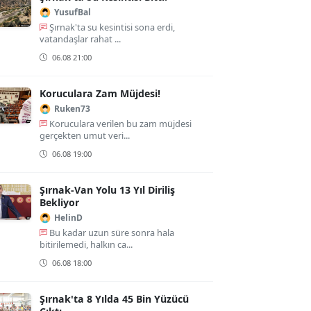
YusufBal
Şırnak'ta su kesintisi sona erdi,
vatandaşlar rahat ...
06.08 21:00
Koruculara Zam Müjdesi!
Ruken73
Koruculara verilen bu zam müjdesi
gerçekten umut veri...
06.08 19:00
Şırnak-Van Yolu 13 Yıl Diriliş
Bekliyor
HelinD
Bu kadar uzun süre sonra hala
bitirilemedi, halkın ca...
06.08 18:00
Şırnak'ta 8 Yılda 45 Bin Yüzücü