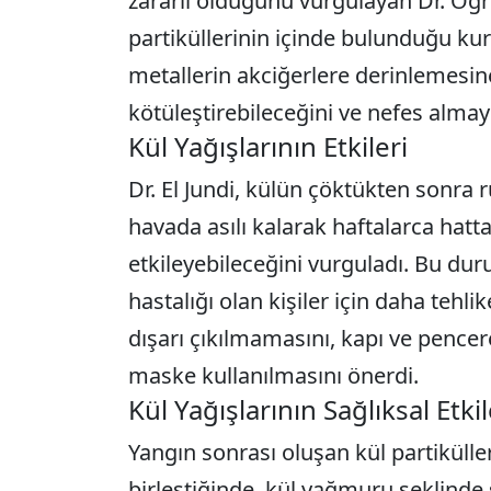
zararlı olduğunu vurgulayan Dr. Öğr
partiküllerinin içinde bulunduğu ku
metallerin akciğerlere derinlemesin
kötüleştirebileceğini ve nefes almayı 
Kül Yağışlarının Etkileri
Dr. El Jundi, külün çöktükten sonra r
havada asılı kalarak haftalarca hatta
etkileyebileceğini vurguladı. Bu dur
hastalığı olan kişiler için daha tehlik
dışarı çıkılmamasını, kapı ve pencer
maske kullanılmasını önerdi.
Kül Yağışlarının Sağlıksal Etkil
Yangın sonrası oluşan kül partikülle
birleştiğinde, kül yağmuru şeklinde s