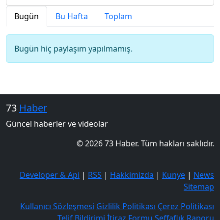
Bugün
Bu Hafta
Toplam
Bugün hiç paylaşım yapılmamış.
73
Haber
Güncel haberler ve videolar
© 2026 73 Haber. Tüm hakları saklıdır.
Developer & Api
|
RSS
|
Hakkimizda
|
Kunye
|
News
Sitemap
Kullanıcı Sözleşmesi
Gizlilik Politikası
Çerez Politikası
Telif Bildirimi
İtiraz Formu
Şeffaflık Raporu