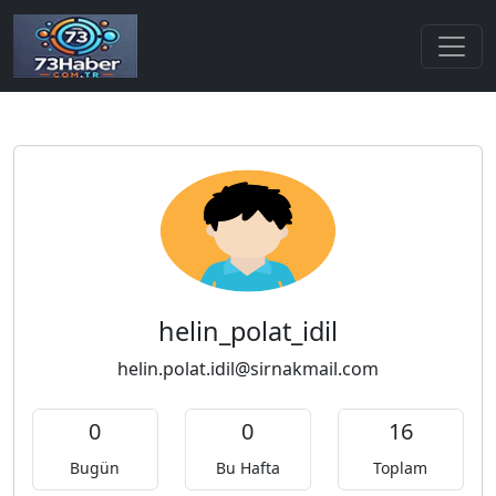
helin_polat_idil
helin.polat.idil@sirnakmail.com
0
0
16
Bugün
Bu Hafta
Toplam