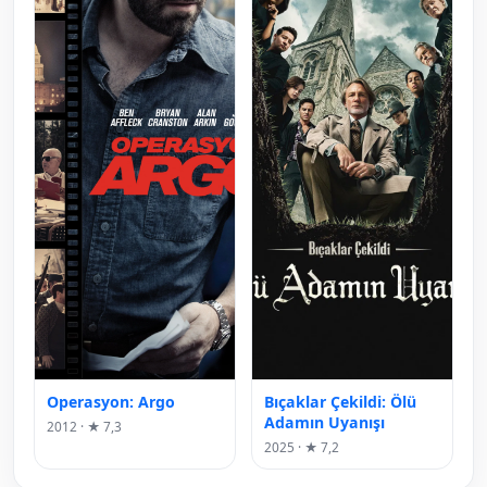
Operasyon: Argo
Bıçaklar Çekildi: Ölü
Adamın Uyanışı
2012 · ★ 7,3
2025 · ★ 7,2