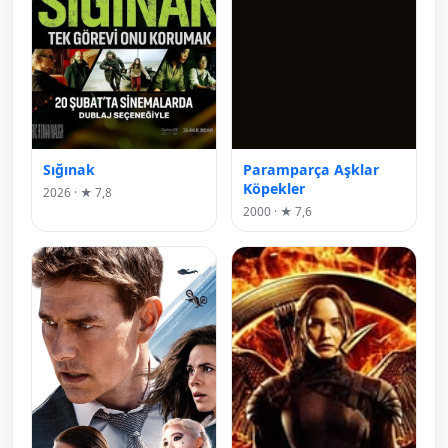
Sığınak
Paramparça Aşklar
Köpekler
2026 · ★ 7,8
2000 · ★ 7,6