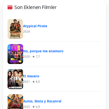
Son Eklenen Filmler
Atypical Pirate
2024
No, porque me enamoro
2020 · ★ 7,7
El mesero
2021 · ★ 8,0
Autos, Mota y Rocanrol
2025 · ★ 6,9