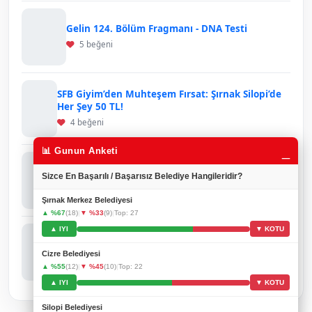
Gelin 124. Bölüm Fragmanı - DNA Testi
5 beğeni
SFB Giyim’den Muhteşem Fırsat: Şırnak Silopi’de
Her Şey 50 TL!
4 beğeni
_
📊 Gunun Anketi
Ruşen Tellioğlu’ndan Gönülleri Isıtan Davranış:
Sizce En Başarılı / Başarısız Belediye Hangileridir?
Engelli Gençler Onuruna Anlamlı Yemek
3 beğeni
Şırnak Merkez Belediyesi
▲ %67
(18)
|
▼ %33
(9)
|
Top: 27
▲ IYI
▼ KOTU
Şırnak’ta Petrol Sondaj Aracı Kazası: Sürücü
Hayatını Kaybetti
Cizre Belediyesi
3 beğeni
▲ %55
(12)
|
▼ %45
(10)
|
Top: 22
▲ IYI
▼ KOTU
Silopi Belediyesi