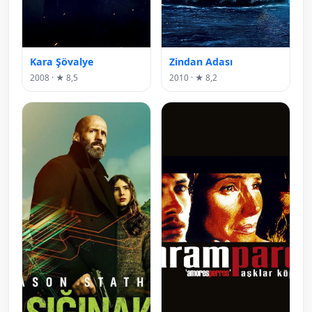
Kara Şövalye
Zindan Adası
2008 · ★ 8,5
2010 · ★ 8,2