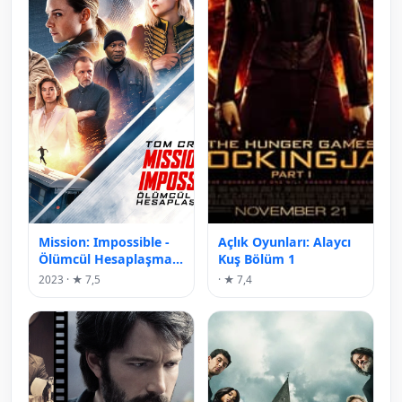
Mission: Impossible -
Açlık Oyunları: Alaycı
Ölümcül Hesaplaşma
Kuş Bölüm 1
Birinci Bölüm
2023 · ★ 7,5
· ★ 7,4