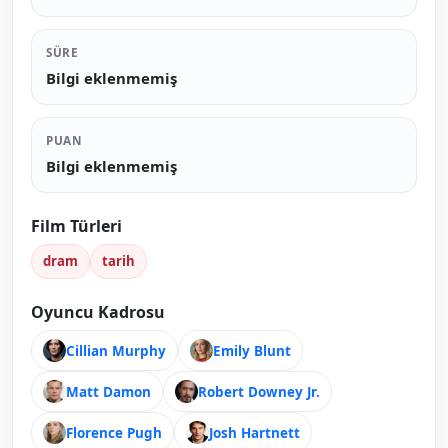
SÜRE
Bilgi eklenmemiş
PUAN
Bilgi eklenmemiş
Film Türleri
dram
tarih
Oyuncu Kadrosu
Cillian Murphy
Emily Blunt
Matt Damon
Robert Downey Jr.
Florence Pugh
Josh Hartnett