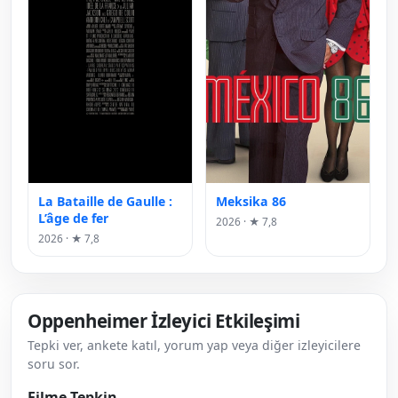
La Bataille de Gaulle :
Meksika 86
L’âge de fer
2026 · ★ 7,8
2026 · ★ 7,8
Oppenheimer İzleyici Etkileşimi
Tepki ver, ankete katıl, yorum yap veya diğer izleyicilere
soru sor.
Filme Tepkin