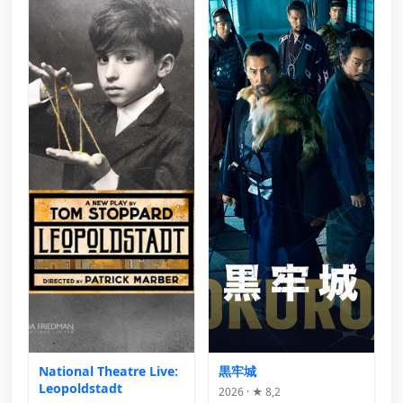
National Theatre Live:
黒牢城
Leopoldstadt
2026 · ★ 8,2