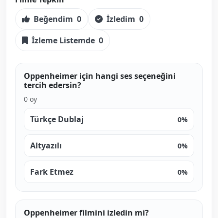
Beğendim
0
İzledim
0
İzleme Listemde
0
Oppenheimer için hangi ses seçeneğini
tercih edersin?
0 oy
Türkçe Dublaj
0%
Altyazılı
0%
Fark Etmez
0%
Oppenheimer filmini izledin mi?