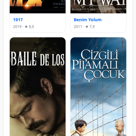
1917
Benim Yolum
2019 · ★ 8,0
2011 · ★ 7,9