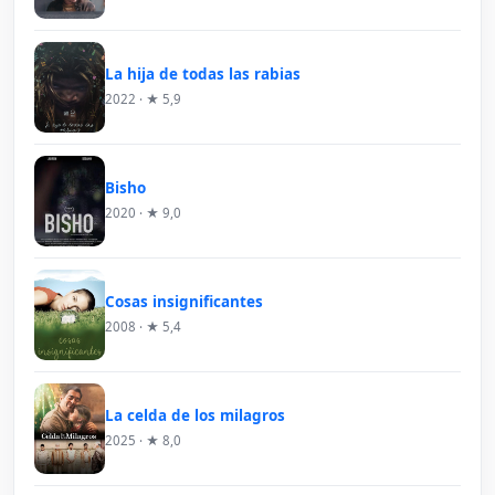
La hija de todas las rabias
2022 · ★ 5,9
Bisho
2020 · ★ 9,0
Cosas insignificantes
2008 · ★ 5,4
La celda de los milagros
2025 · ★ 8,0