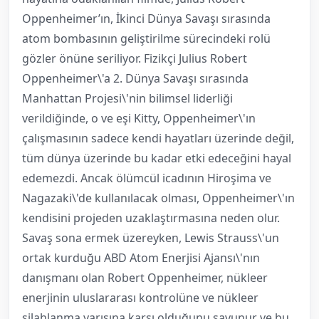
Oppenheimer’ın, İkinci Dünya Savaşı sırasında
atom bombasının geliştirilme sürecindeki rolü
gözler önüne seriliyor. Fizikçi Julius Robert
Oppenheimer\'a 2. Dünya Savaşı sırasında
Manhattan Projesi\'nin bilimsel liderliği
verildiğinde, o ve eşi Kitty, Oppenheimer\'ın
çalışmasının sadece kendi hayatları üzerinde değil,
tüm dünya üzerinde bu kadar etki edeceğini hayal
edemezdi. Ancak ölümcül icadının Hiroşima ve
Nagazaki\'de kullanılacak olması, Oppenheimer\'ın
kendisini projeden uzaklaştırmasına neden olur.
Savaş sona ermek üzereyken, Lewis Strauss\'un
ortak kurduğu ABD Atom Enerjisi Ajansı\'nın
danışmanı olan Robert Oppenheimer, nükleer
enerjinin uluslararası kontrolüne ve nükleer
silahlanma yarışına karşı olduğunu savunur ve bu