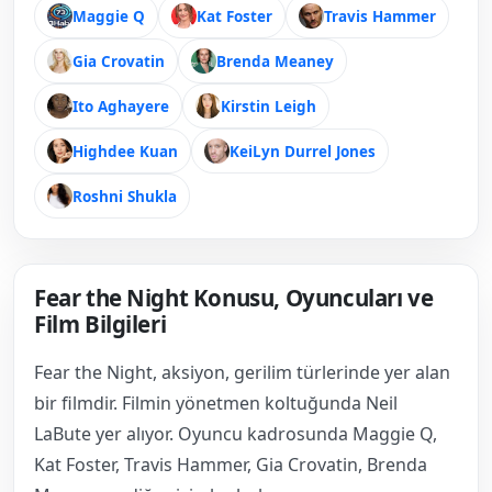
Maggie Q
Kat Foster
Travis Hammer
Gia Crovatin
Brenda Meaney
Ito Aghayere
Kirstin Leigh
Highdee Kuan
KeiLyn Durrel Jones
Roshni Shukla
Fear the Night Konusu, Oyuncuları ve
Film Bilgileri
Fear the Night, aksiyon, gerilim türlerinde yer alan
bir filmdir. Filmin yönetmen koltuğunda Neil
LaBute yer alıyor. Oyuncu kadrosunda Maggie Q,
Kat Foster, Travis Hammer, Gia Crovatin, Brenda