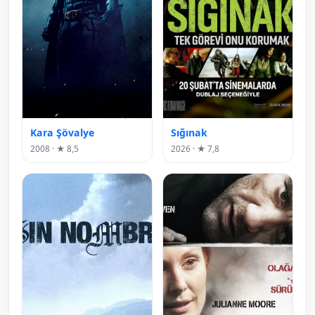
Kara Şövalye
Sığınak
2008 · ★ 8,5
2026 · ★ 7,8