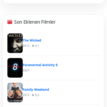
Son Eklenen Filmler
The Wicked
2013 · ★ 4,1
Paranormal Activity 8
2027
Family Weekend
2013 · ★ 6,3