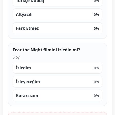
Türkçe Dublaj
0%
Altyazılı
0%
Fark Etmez
0%
Fear the Night filmini izledin mi?
0 oy
İzledim
0%
İzleyeceğim
0%
Kararsızım
0%