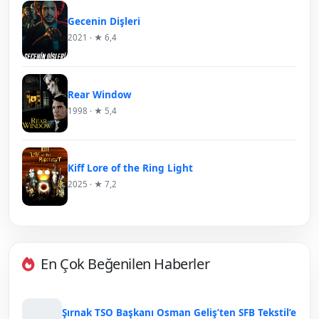
Gecenin Dişleri
2021 · ★ 6,4
Rear Window
1998 · ★ 5,4
Kiff Lore of the Ring Light
2025 · ★ 7,2
En Çok Beğenilen Haberler
Şırnak TSO Başkanı Osman Geliş’ten SFB Tekstil’e