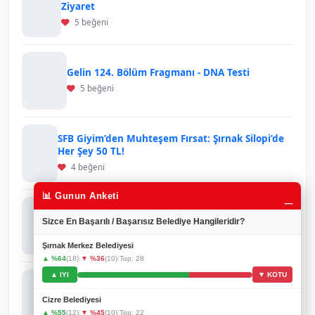
Ziyaret
5 beğeni
Gelin 124. Bölüm Fragmanı - DNA Testi
5 beğeni
SFB Giyim’den Muhteşem Fırsat: Şırnak Silopi’de
Her Şey 50 TL!
4 beğeni
_
📊 Gunun Anketi
Ruşen Tellioğlu’ndan Gönülleri Isıtan Davranış:
Sizce En Başarılı / Başarısız Belediye Hangileridir?
Engelli Gençler Onuruna Anlamlı Yemek
3 beğeni
Şırnak Merkez Belediyesi
▲ %64
(18)
|
▼ %36
(10)
|
Top: 28
▲ IYI
▼ KOTU
Şırnak’ta Petrol Sondaj Aracı Kazası: Sürücü
Hayatını Kaybetti
Cizre Belediyesi
3 beğeni
▲ %55
(12)
|
▼ %45
(10)
|
Top: 22