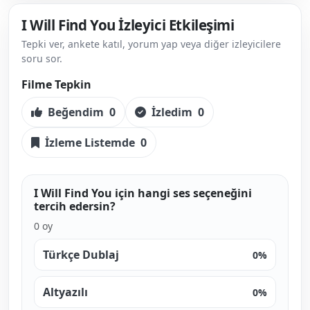
I Will Find You İzleyici Etkileşimi
Tepki ver, ankete katıl, yorum yap veya diğer izleyicilere
soru sor.
Filme Tepkin
Beğendim
0
İzledim
0
İzleme Listemde
0
I Will Find You için hangi ses seçeneğini
tercih edersin?
0 oy
Türkçe Dublaj
0%
Altyazılı
0%