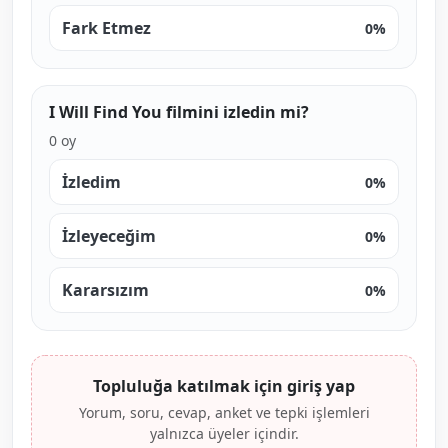
Fark Etmez
0%
I Will Find You filmini izledin mi?
0 oy
İzledim
0%
İzleyeceğim
0%
Kararsızım
0%
Topluluğa katılmak için giriş yap
Yorum, soru, cevap, anket ve tepki işlemleri
yalnızca üyeler içindir.