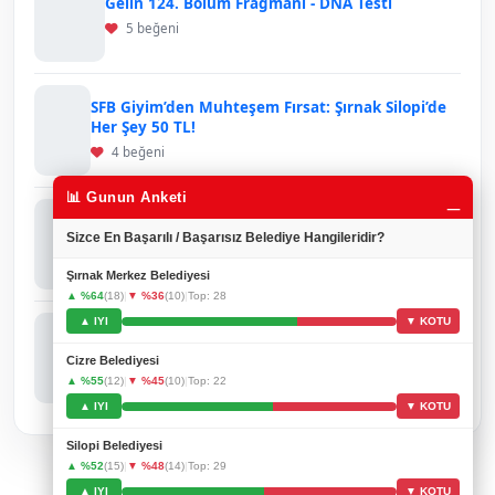
Gelin 124. Bölüm Fragmanı - DNA Testi
5 beğeni
SFB Giyim’den Muhteşem Fırsat: Şırnak Silopi’de
Her Şey 50 TL!
4 beğeni
_
📊 Gunun Anketi
Ruşen Tellioğlu’ndan Gönülleri Isıtan Davranış:
Sizce En Başarılı / Başarısız Belediye Hangileridir?
Engelli Gençler Onuruna Anlamlı Yemek
3 beğeni
Şırnak Merkez Belediyesi
▲ %64
(18)
|
▼ %36
(10)
|
Top: 28
▲ IYI
▼ KOTU
Şırnak’ta Petrol Sondaj Aracı Kazası: Sürücü
Hayatını Kaybetti
Cizre Belediyesi
3 beğeni
▲ %55
(12)
|
▼ %45
(10)
|
Top: 22
▲ IYI
▼ KOTU
Silopi Belediyesi
▲ %52
(15)
|
▼ %48
(14)
|
Top: 29
▲ IYI
▼ KOTU