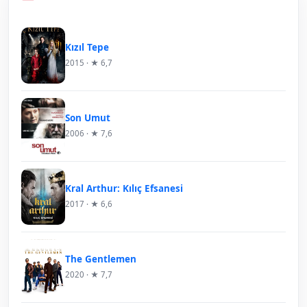
Kızıl Tepe
2015 · ★ 6,7
Son Umut
2006 · ★ 7,6
Kral Arthur: Kılıç Efsanesi
2017 · ★ 6,6
The Gentlemen
2020 · ★ 7,7