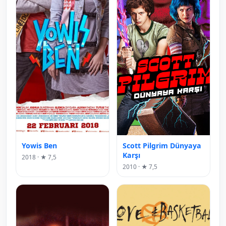
Yowis Ben
Scott Pilgrim Dünyaya
Karşı
2018 · ★ 7,5
2010 · ★ 7,5