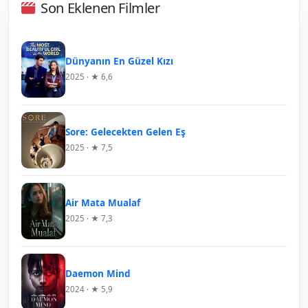
Son Eklenen Filmler
Dünyanın En Güzel Kızı
2025 · ★ 6,6
Sore: Gelecekten Gelen Eş
2025 · ★ 7,5
Air Mata Mualaf
2025 · ★ 7,3
Daemon Mind
2024 · ★ 5,9