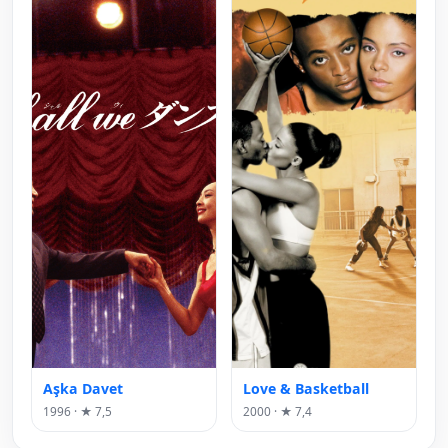
Aşka Davet
Love & Basketball
1996 · ★ 7,5
2000 · ★ 7,4