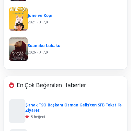
June ve Kopi
2021 · ★ 7,0
Suamiku Lukaku
2026 · ★ 7,0
En Çok Beğenilen Haberler
Şırnak TSO Başkanı Osman Geliş’ten SFB Tekstil’e
Ziyaret
5 beğeni