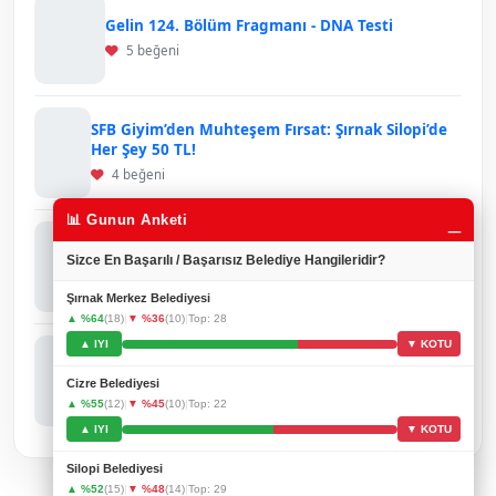
Gelin 124. Bölüm Fragmanı - DNA Testi
5 beğeni
SFB Giyim’den Muhteşem Fırsat: Şırnak Silopi’de
Her Şey 50 TL!
4 beğeni
_
📊 Gunun Anketi
Ruşen Tellioğlu’ndan Gönülleri Isıtan Davranış:
Sizce En Başarılı / Başarısız Belediye Hangileridir?
Engelli Gençler Onuruna Anlamlı Yemek
3 beğeni
Şırnak Merkez Belediyesi
▲ %64
(18)
|
▼ %36
(10)
|
Top: 28
▲ IYI
▼ KOTU
Şırnak’ta Petrol Sondaj Aracı Kazası: Sürücü
Hayatını Kaybetti
Cizre Belediyesi
3 beğeni
▲ %55
(12)
|
▼ %45
(10)
|
Top: 22
▲ IYI
▼ KOTU
Silopi Belediyesi
▲ %52
(15)
|
▼ %48
(14)
|
Top: 29