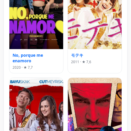
No, porque me
モテキ
enamoro
2011 · ★ 7,6
2020 · ★ 7,7