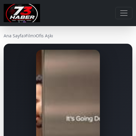
Ana Sayfa
Film
Ofis Aşkı