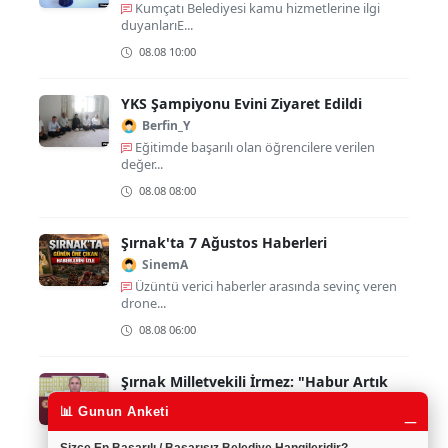
Kumçatı Belediyesi kamu hizmetlerine ilgi
duyanlarıE...
08.08 10:00
YKS Şampiyonu Evini Ziyaret Edildi
Berfin_Y
Eğitimde başarılı olan öğrencilere verilen
değer...
08.08 08:00
Şırnak'ta 7 Ağustos Haberleri
SinemA
Üzüntü verici haberler arasında sevinç veren
drone...
08.08 06:00
Şırnak Milletvekili İrmez: "Habur Artık
Dayanılacak Değil"
_
📊 Gunun Anketi
SaryaYilmaz
Vatandaşların bu zor şartlarda bekletilmesi