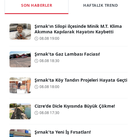
SON HABERLER
HAFTALIK TREND
Şırnak'ın Silopi ilçesinde Minik M.T. Klima
Akımına Kapılarak Hayatını Kaybetti
08.08 19:00
Şırnak'ta Gaz Lambası Faciası!
08.08 18:30
Şırnak'ta Köy Tandırı Projeleri Hayata Geçti
08.08 18:00
Cizre'de Dicle Kıyısında Büyük Çökme!
08.08 17:30
Şırnak'ta Yeni İş Fırsatları!