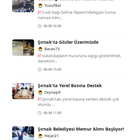
YusufBal
Cudi Dağı Sefine Tepesi'ndeAgain Cuma
namazı kılın...
08.08 16:00
Şırnak'ta Gözler Üzerimizde
Baran73
Vatandaşların huzuruna saygı gösterilmeli,
denetiml...
08.08 15:00
Şırnak'ta Yerel Basına Destek
ZeynepD
Şırnak'taki yerel basına verilen destek çok
olumlu ...
08.08 11:00
Şırnak Belediyesi Memur Alımı Başlıyor!
Hejar21