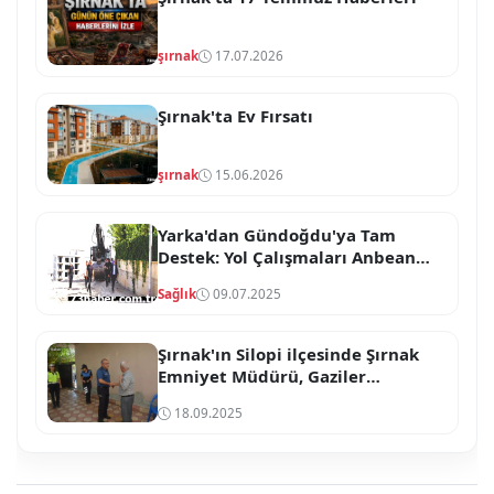
şırnak
17.07.2026
Şırnak'ta Ev Fırsatı
şırnak
15.06.2026
Yarka'dan Gündoğdu'ya Tam
Destek: Yol Çalışmaları Anbean
Takipte!
Sağlık
09.07.2025
Şırnak'ın Silopi ilçesinde Şırnak
Emniyet Müdürü, Gaziler
Günü'nde gazileri ziyaret...
18.09.2025