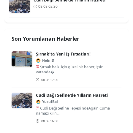
08.08 02:30
Son Yorumlanan Haberler
Şırnak'ta Yeni İş Fırsatları!
HelinD
Şırnak halkı için güzel bir haber, işsiz
vatanda�...
08.08 17:00
Cudi Dağı Sefine'de Yılların Hasreti
YusufBal
Cudi Dağı Sefine Tepesi'ndeAgain Cuma
namazı kılın...
08.08 16:00