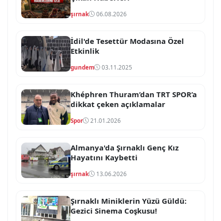
şırnak
06.08.2026
İdil'de Tesettür Modasına Özel
Etkinlik
gundem
03.11.2025
Khéphren Thuram’dan TRT SPOR’a
dikkat çeken açıklamalar
Spor
21.01.2026
Almanya'da Şırnaklı Genç Kız
Hayatını Kaybetti
şırnak
13.06.2026
Şırnaklı Miniklerin Yüzü Güldü:
Gezici Sinema Coşkusu!