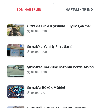
SON HABERLER
HAFTALIK TREND
Cizre'de Dicle Kıyısında Büyük Çökme!
08.08 17:30
Şırnak'ta Yeni İş Fırsatları!
08.08 13:00
Şırnak'ta Korkunç Kazanın Perde Arkası
08.08 12:30
Şırnak'a Büyük Müjde!
08.08 12:01
Cudi Dağı Sefine'de Yılların Hasreti