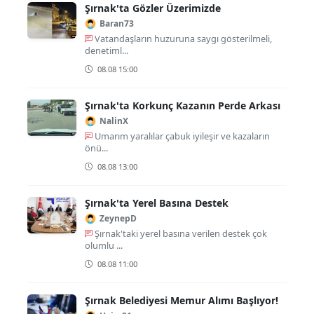
Şırnak'ta Gözler Üzerimizde
Baran73
Vatandaşların huzuruna saygı gösterilmeli,
denetiml...
08.08 15:00
Şırnak'ta Korkunç Kazanın Perde Arkası
NalinX
Umarım yaralılar çabuk iyileşir ve kazaların
önü...
08.08 13:00
Şırnak'ta Yerel Basına Destek
ZeynepD
Şırnak'taki yerel basına verilen destek çok
olumlu ...
08.08 11:00
Şırnak Belediyesi Memur Alımı Başlıyor!