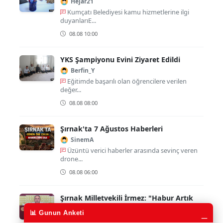
Hejar21
Kumçatı Belediyesi kamu hizmetlerine ilgi
duyanlarıE...
08.08 10:00
YKS Şampiyonu Evini Ziyaret Edildi
Berfin_Y
Eğitimde başarılı olan öğrencilere verilen
değer...
08.08 08:00
Şırnak'ta 7 Ağustos Haberleri
SinemA
Üzüntü verici haberler arasında sevinç veren
drone...
08.08 06:00
Şırnak Milletvekili İrmez: "Habur Artık
Dayanılacak Değil"
_
📊 Gunun Anketi
SaryaYilmaz