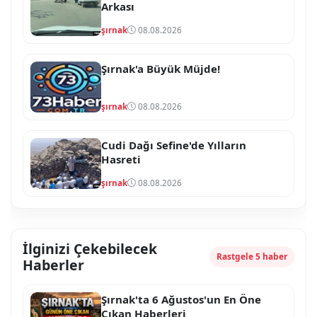
Arkası
şırnak
08.08.2026
Şırnak'a Büyük Müjde!
şırnak
08.08.2026
Cudi Dağı Sefine'de Yılların
Hasreti
şırnak
08.08.2026
İlginizi Çekebilecek
Rastgele 5 haber
Haberler
Şırnak'ta 6 Ağustos'un En Öne
Çıkan Haberleri