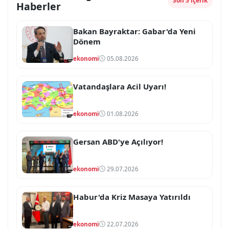
Son 5 içerik
Haberler
Bakan Bayraktar: Gabar'da Yeni
Dönem
ekonomi
05.08.2026
Vatandaşlara Acil Uyarı!
ekonomi
01.08.2026
Gersan ABD'ye Açılıyor!
ekonomi
29.07.2026
Habur'da Kriz Masaya Yatırıldı
ekonomi
22.07.2026