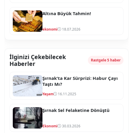
Altına Büyük Tahmin!
ekonomi
18.07.2026
İlginizi Çekebilecek
Rastgele 5 haber
Haberler
Şırnak'ta Kar Sürprizi: Habur Çayı
Taştı Mı?
Yaşam
16.11.2025
Şırnak Sel Felaketine Dönüştü
Ekonomi
30.03.2026