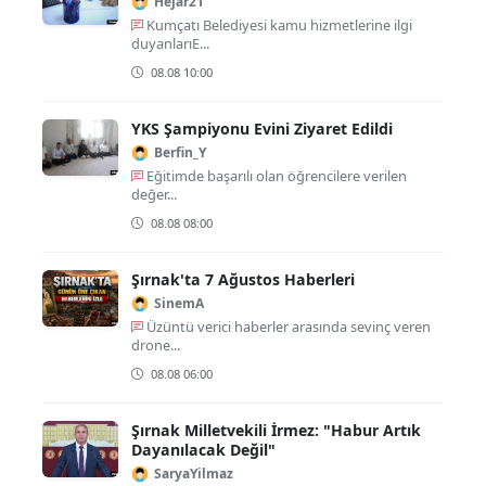
Hejar21
Kumçatı Belediyesi kamu hizmetlerine ilgi
duyanlarıE...
08.08 10:00
YKS Şampiyonu Evini Ziyaret Edildi
Berfin_Y
Eğitimde başarılı olan öğrencilere verilen
değer...
08.08 08:00
Şırnak'ta 7 Ağustos Haberleri
SinemA
Üzüntü verici haberler arasında sevinç veren
drone...
08.08 06:00
Şırnak Milletvekili İrmez: "Habur Artık
Dayanılacak Değil"
SaryaYilmaz