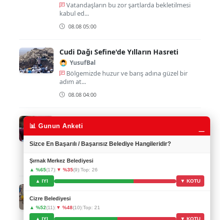
Vatandaşların bu zor şartlarda bekletilmesi
kabul ed...
08.08 05:00
Cudi Dağı Sefine'de Yılların Hasreti
YusufBal
Bölgemizde huzur ve barış adına güzel bir
adım at...
08.08 04:00
"Şırnak'ta İnstagram Tuzağı"
_
📊 Gunun Anketi
Berfin_Y
Sosyal medya kullanımlarına çok dikkat etmek
Sizce En Başarılı / Başarısız Belediye Hangileridir?
gerekiy...
Şırnak Merkez Belediyesi
08.08 02:00
▲ %65
(17)
|
▼ %35
(9)
|
Top: 26
▲ IYI
▼ KOTU
Cizre Hastanesi Yenileniyor!
Hejar21
Cizre Belediyesi
▲ %52
(11)
|
▼ %48
(10)
|
Top: 21
Cizre halkı için güzel bir gelişme, hastane
yenilen...
▲ IYI
▼ KOTU