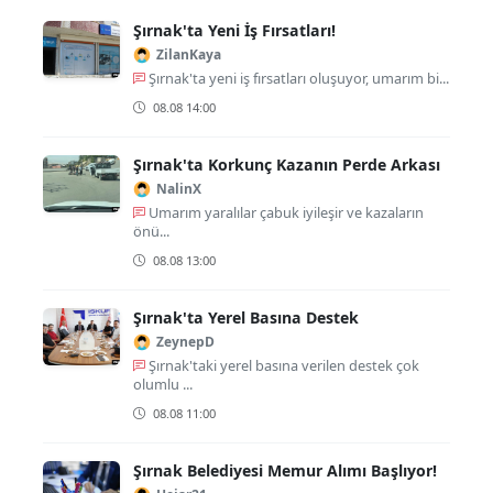
Şırnak'ta Yeni İş Fırsatları!
ZilanKaya
Şırnak'ta yeni iş fırsatları oluşuyor, umarım bi...
08.08 14:00
Şırnak'ta Korkunç Kazanın Perde Arkası
NalinX
Umarım yaralılar çabuk iyileşir ve kazaların
önü...
08.08 13:00
Şırnak'ta Yerel Basına Destek
ZeynepD
Şırnak'taki yerel basına verilen destek çok
olumlu ...
08.08 11:00
Şırnak Belediyesi Memur Alımı Başlıyor!