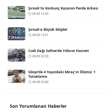
Şırnak'ta Korkunç Kazanın Perde Arkası
08.08 12:30
Şırnak'a Büyük Müjde!
08.08 12:01
Cudi Dağı Sefine'de Yılların Hasreti
08.08 02:30
Silopi'de 4 Yaşındaki Miraç'ın Ölümü: 1
Tutuklama
08.08 02:00
Son Yorumlanan Haberler