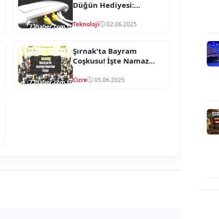
Düğün Hediyesi:
Ücretsiz İnternet!
Teknoloji
02.06.2025
Şırnak'ta Bayram
Coşkusu! İşte Namaz
Vakitleri
Cizre
05.06.2025