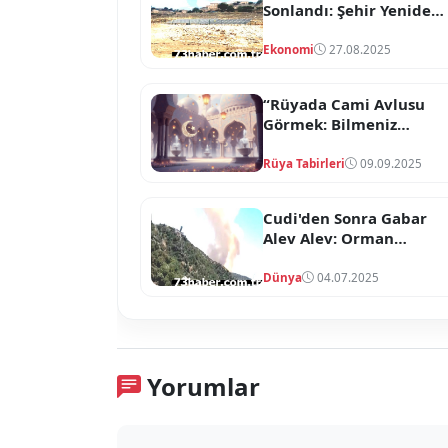
Sonlandı: Şehir Yeniden
Doğuyor!
Ekonomi
27.08.2025
“Rüyada Cami Avlusu
Görmek: Bilmeniz
Gereken İşaretler”
Rüya Tabirleri
09.09.2025
Cudi'den Sonra Gabar
Alev Alev: Orman
Yangınları Kontrolden
Çıkıyor Mu?
Dünya
04.07.2025
Yorumlar