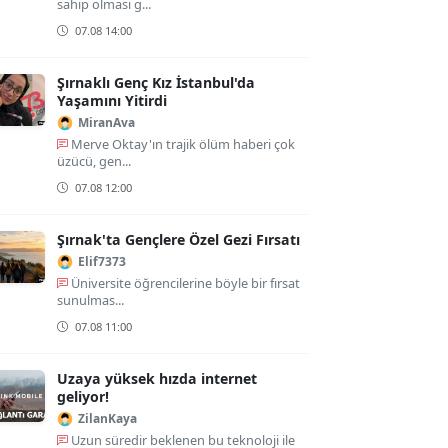
sahip olması g...
07.08 14:00
Şırnaklı Genç Kız İstanbul'da
Yaşamını Yitirdi
MiranAva
Merve Oktay'ın trajik ölüm haberi çok
üzücü, gen...
07.08 12:00
Şırnak'ta Gençlere Özel Gezi Fırsatı
Elif7373
Üniversite öğrencilerine böyle bir fırsat
sunulmas...
07.08 11:00
Uzaya yüksek hızda internet
geliyor!
ZilanKaya
Uzun süredir beklenen bu teknoloji ile