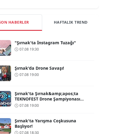
SON HABERLER
HAFTALIK TREND
"Şırnak'ta İnstagram Tuzağı"
07.08 19:30
Şırnak'da Drone Savaşı!
07.08 19:00
Şırnak'ta Şırnak&amp;apos;ta
TEKNOFEST Drone Şampiyonası
Heyecanı Başlıyor
07.08 19:00
Şırnak'ta Yarışma Coşkusuna
Başlıyor!
07.08 18:30