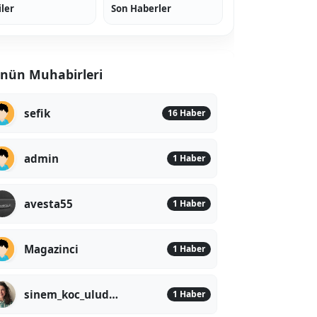
iler
Son Haberler
nün Muhabirleri
sefik
16 Haber
admin
1 Haber
avesta55
1 Haber
Magazinci
1 Haber
sinem_koc_uludere
1 Haber