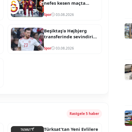
nefes kesen maçta
yenişemedi! Goller
skoru değiştirmeye
Spor
03.08.2026
yetmedi
Beşiktaş'a Højbjerg
transferinde sevindirici
gelişme! Ayrılık için
onay çıktı
Spor
03.08.2026
Rastgele 5 haber
Türksat'tan Yeni Evlilere