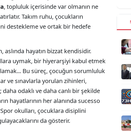
ra
, topluluk içerisinde var olmanın ne
tırlatır. Takım ruhu, çocukların
erini destekleme ve ortak bir hedefe
, aslında hayatın bizzat kendisidir.
llara uymak, bir hiyerarşiyi kabul etmek
plamak... Bu süreç, çocuğun sorumluluk
lar ve sınavlarla yorulan zihinleri,
r; daha odaklı ve daha canlı bir şekilde
ların hayatlarının her alanında sucesso
 Spor okulları, çocuklara disiplini
ulayacaklarını da gösterir.