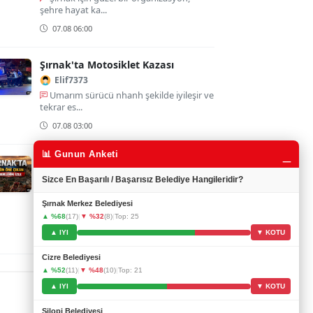
şehre hayat ka...
07.08 06:00
Şırnak'ta Motosiklet Kazası
Elif7373
Umarım sürücü nhanh şekilde iyileşir ve
tekrar es...
07.08 03:00
_
📊 Gunun Anketi
Şırnak'ta 6 Ağustos'un En Öne
Çıkan Haberleri
Sizce En Başarılı / Başarısız Belediye Hangileridir?
YusufBal
Anne adaylarına yönelik etkinlikler
Şırnak Merkez Belediyesi
gerçekten çok f...
▲ %68
(17)
|
▼ %32
(8)
|
Top: 25
▲ IYI
▼ KOTU
07.08 02:00
Cizre Belediyesi
▲ %52
(11)
|
▼ %48
(10)
|
Top: 21
▲ IYI
▼ KOTU
Silopi Belediyesi