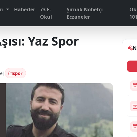
eri
Haberler
73 E-
Şırnak Nöbetçi
Ok
Okul
Eczaneler
10
şısı: Yaz Spor
N
e
|
spor