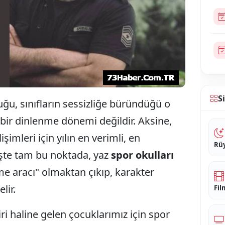
S
tuğu, sınıfların sessizliğe büründüğü o
 bir dinlenme dönemi değildir. Aksine,
işimleri için yılın en verimli, en
Rüy
İşte tam bu noktada, yaz
spor
okulları
e aracı" olmaktan çıkıp, karakter
lir.
Fil
 haline gelen çocuklarımız için spor