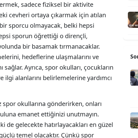
ermek, sadece fiziksel bir aktivite
eki cevheri ortaya çıkarmak için atılan
 bir sporcu olmayacak, belki hepsi
si sporun öğrettiği o dirençli,
a yolunda bir basamak tırmanacaklar.
lerini, hedeflerine ulaşmalarını ve
So
ı sağlar. Ayrıca, spor okulları, çocukların
e ilgi alanlarını belirlemelerine yardımcı
az spor okullarına gönderirken, onları
kuluna emanet ettiğinizi unutmayın.
i de gelecekte hatırlayacakları en güzel
n güçlü temel olacaktır. Çünkü spor