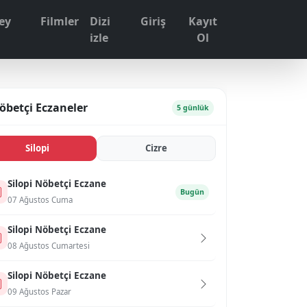
ey
Filmler
Dizi
Giriş
Kayıt
1
izle
Ol
öbetçi Eczaneler
5 günlük
Si̇lopi̇
Ci̇zre
Si̇lopi̇ Nöbetçi Eczane
Bugün
07 Ağustos Cuma
Si̇lopi̇ Nöbetçi Eczane
08 Ağustos Cumartesi
Si̇lopi̇ Nöbetçi Eczane
09 Ağustos Pazar