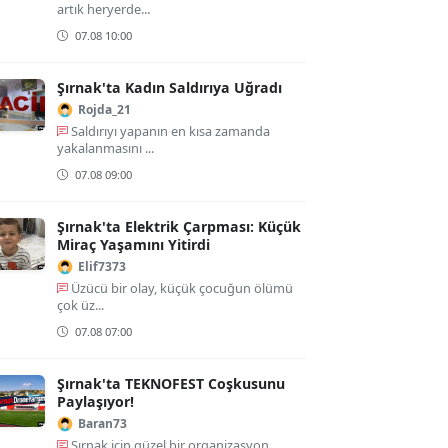
artık heryerde...
07.08 10:00
Şırnak'ta Kadın Saldırıya Uğradı
Rojda_21
Saldırıyı yapanın en kısa zamanda
yakalanmasını ...
07.08 09:00
Şırnak'ta Elektrik Çarpması: Küçük
Miraç Yaşamını Yitirdi
Elif7373
Üzücü bir olay, küçük çocuğun ölümü
çok üz...
07.08 07:00
Şırnak'ta TEKNOFEST Coşkusunu
Paylaşıyor!
Baran73
Şırnak için güzel bir organizasyon,