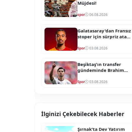
Müjdesi!
spor
06.08.2026
Galatasaray'dan Fransız
stoper için sürpriz atak!
Satın alma opsiyonlu
formül devrede
Spor
03.08.2026
Beşiktaş'ın transfer
gündeminde Brahim
Diaz sürprizi! Real
Madrid'in yıldızı için
Spor
03.08.2026
temaslar başladı
İlginizi Çekebilecek Haberler
Şırnak'ta Dev Yatırım