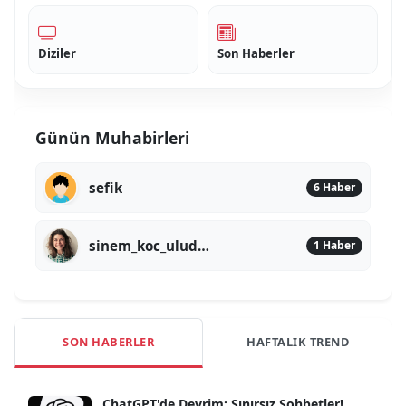
Diziler
Son Haberler
Günün Muhabirleri
sefik
6 Haber
sinem_koc_uludere
1 Haber
SON HABERLER
HAFTALIK TREND
ChatGPT'de Devrim: Sınırsız Sohbetler!