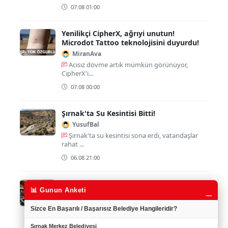
07.08 01:00
Yenilikçi CipherX, ağrıyi unutun!
Microdot Tattoo teknolojisini duyurdu!
MiranAva
Acısız dövme artık mümkün görünüyor,
CipherX'i...
07.08 00:00
Şırnak'ta Su Kesintisi Bitti!
YusufBal
Şırnak'ta su kesintisi sona erdi, vatandaşlar
rahat ...
06.08 21:00
Koruculara Zam Müjdesi!
_
📊 Gunun Anketi
Ruken73
Koruculara verilen bu zam müjdesi gerçekten
Sizce En Başarılı / Başarısız Belediye Hangileridir?
umut veri...
Şırnak Merkez Belediyesi