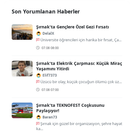
Son Yorumlanan Haberler
Şırnak'ta Gençlere Özel Gezi Fırsatı
DelalX
Üniversite öğrencileri için harika bir fırsat, Ça...
07.08 08:00
Şırnak'ta Elektrik Çarpması: Küçük Miraç
Yaşamını Yitirdi
Elif7373
Üzücü bir olay, küçük çocuğun ölümü çok üz...
07.08 07:00
Şırnak'ta TEKNOFEST Coşkusunu
Paylaşıyor!
Baran73
Şırnak için güzel bir organizasyon, şehre hayat
ka...