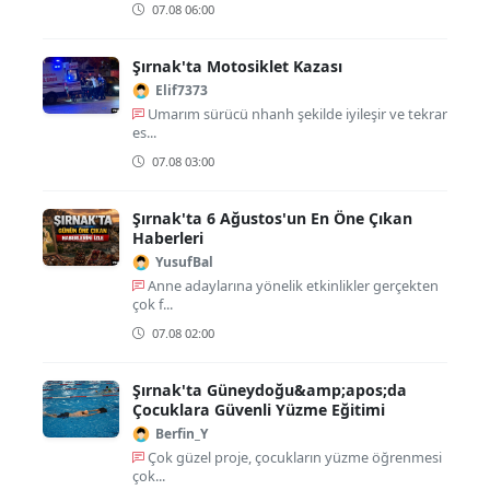
07.08 06:00
Şırnak'ta Motosiklet Kazası
Elif7373
Umarım sürücü nhanh şekilde iyileşir ve tekrar
es...
07.08 03:00
Şırnak'ta 6 Ağustos'un En Öne Çıkan
Haberleri
YusufBal
Anne adaylarına yönelik etkinlikler gerçekten
çok f...
07.08 02:00
Şırnak'ta Güneydoğu&amp;apos;da
Çocuklara Güvenli Yüzme Eğitimi
Berfin_Y
Çok güzel proje, çocukların yüzme öğrenmesi
çok...