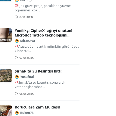
Berfin_Y
Çok güzel proje, çocukların yüzme
öğrenmesi çok...
07.08 01:00
Yenilikçi CipherX, ağrıyi unutun!
Microdot Tattoo teknolojisini
duyurdu!
MiranAva
Acısız dövme artık mümkün görünüyor,
CipherX'i...
07.08 00:00
Şırnak'ta Su Kesintisi Bitti!
YusufBal
Şırnak'ta su kesintisi sona erdi,
vatandaşlar rahat ...
06.08 21:00
Koruculara Zam Müjdesi!
Ruken73