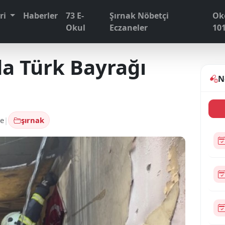
eri
Haberler
73 E-
Şırnak Nöbetçi
Ok
Okul
Eczaneler
10
da Türk Bayrağı
N
e
|
şırnak