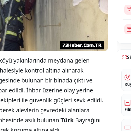
S
e köyü yakınlarında meydana gelen
halesiyle kontrol altına alınarak
gesinde bulunan bir binada çıktı ve
Rüy
ar edildi. İhbar üzerine olay yerine
kipleri ile güvenlik güçleri sevk edildi.
derek alevlerin çevredeki alanlara
Fil
ephesinde asılı bulunan
Türk
Bayrağını
ek koruma altına aldı.