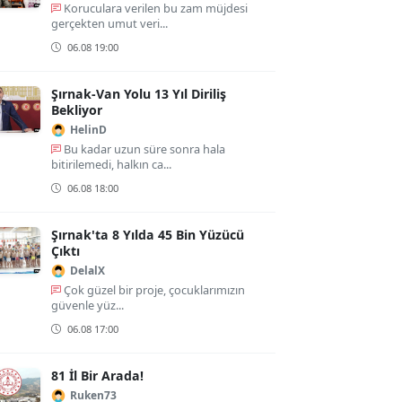
Koruculara verilen bu zam müjdesi
gerçekten umut veri...
06.08 19:00
Şırnak-Van Yolu 13 Yıl Diriliş
Bekliyor
HelinD
Bu kadar uzun süre sonra hala
bitirilemedi, halkın ca...
06.08 18:00
Şırnak'ta 8 Yılda 45 Bin Yüzücü
Çıktı
DelalX
Çok güzel bir proje, çocuklarımızın
güvenle yüz...
06.08 17:00
81 İl Bir Arada!
Ruken73