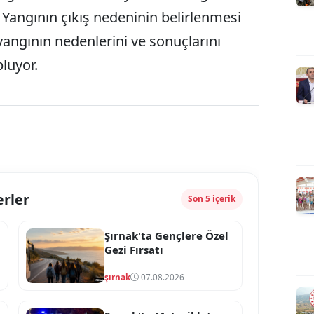
 Yangının çıkış nedeninin belirlenmesi
, yangının nedenlerini ve sonuçlarını
pluyor.
erler
Son 5 içerik
Şırnak'ta Gençlere Özel
Gezi Fırsatı
şırnak
07.08.2026