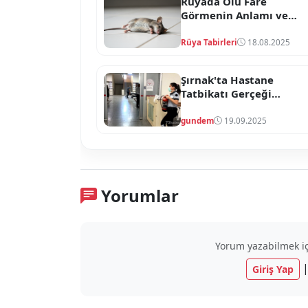
Rüyada Ölü Fare
Görmenin Anlamı ve
Yorumu
Rüya Tabirleri
18.08.2025
Şırnak'ta Hastane
Tatbikatı Gerçeği
Kopyaladı
gundem
19.09.2025
Yorumlar
Yorum yazabilmek içi
Giriş Yap