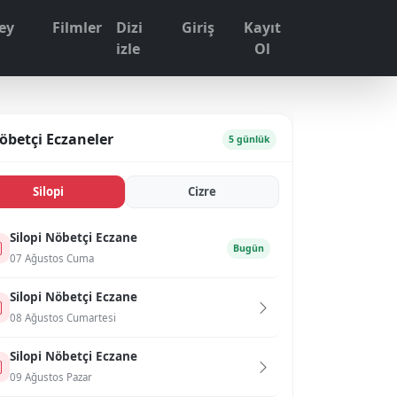
ey
Filmler
Dizi
Giriş
Kayıt
1
izle
Ol
öbetçi Eczaneler
5 günlük
Si̇lopi̇
Ci̇zre
Si̇lopi̇ Nöbetçi Eczane
Bugün
07 Ağustos Cuma
Si̇lopi̇ Nöbetçi Eczane
08 Ağustos Cumartesi
Si̇lopi̇ Nöbetçi Eczane
09 Ağustos Pazar