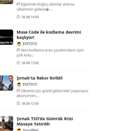
Eğitimde doğru adımlar atılırsa
ülkemizin gelece�...
06.08 14:00
Muse Code ile kodlama devrimi
başlıyor!
Elif7373
Yeni kodlama aracı yazılımcıların işini
çok kola...
06.08 13:00
Şırnak'ta Rekor Kırildi!
Elif7373
Ülkemiz için güzel gelişmeler yaşanıyor,
ekonomim...
06.08 12:00
Şırnak TSO'da Gümrük Krizi
Masaya Yatırıldı
YusufBal