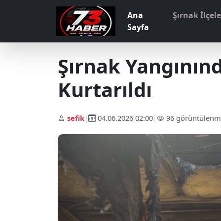
Ana
Şırnak İlçel
Sayfa
Şırnak Yangının
Kurtarıldı
sefik
|
04.06.2026 02:00
|
96 görüntülenm