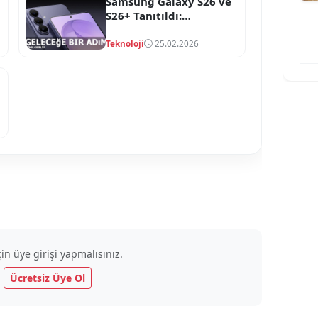
Samsung Galaxy S26 ve
S26+ Tanıtıldı:
Devrimsel Özellikler ve
Fiyatlarla!
Teknoloji
25.02.2026
n üye girişi yapmalısınız.
|
Ücretsiz Üye Ol