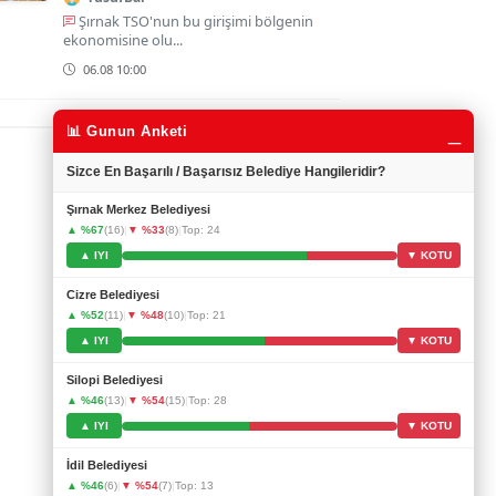
Şırnak TSO'nun bu girişimi bölgenin
ekonomisine olu...
06.08 10:00
_
📊 Gunun Anketi
Sizce En Başarılı / Başarısız Belediye Hangileridir?
Şırnak Merkez Belediyesi
▲ %67
(16)
|
▼ %33
(8)
|
Top: 24
▲ IYI
▼ KOTU
Cizre Belediyesi
▲ %52
(11)
|
▼ %48
(10)
|
Top: 21
▲ IYI
▼ KOTU
Silopi Belediyesi
▲ %46
(13)
|
▼ %54
(15)
|
Top: 28
▲ IYI
▼ KOTU
İdil Belediyesi
▲ %46
(6)
|
▼ %54
(7)
|
Top: 13