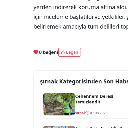
yerden indirerek koruma altına aldı.
için inceleme başlatıldı ve yetkililer
belirlemek amacıyla tüm delilleri to
0 beğeni
Beğen
şırnak Kategorisinden Son Hab
Cehennem Deresi
Temizlendi!
şırnak
07.08.2026