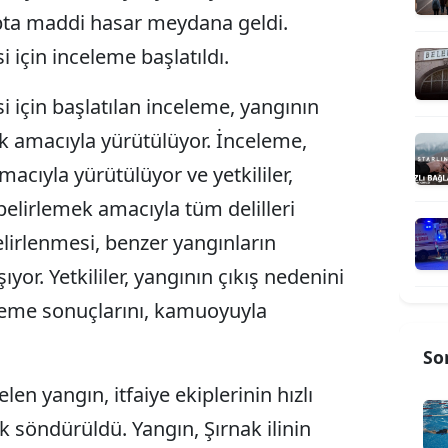
ta maddi hasar meydana geldi.
 için inceleme başlatıldı.
i için başlatılan inceleme, yangının
ek amacıyla yürütülüyor. İnceleme,
acıyla yürütülüyor ve yetkililer,
belirlemek amacıyla tüm delilleri
elirlenmesi, benzer yangınların
r. Yetkililer, yangının çıkış nedenini
leme sonuçlarını, kamuoyuyla
So
n yangın, itfaiye ekiplerinin hızlı
k söndürüldü. Yangın, Şırnak ilinin