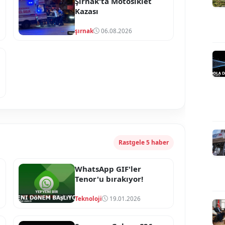
Şırnak'ta Motosiklet
Kazası
şırnak
06.08.2026
Rastgele 5 haber
WhatsApp GIF'ler
Tenor'u bırakıyor!
Teknoloji
19.01.2026