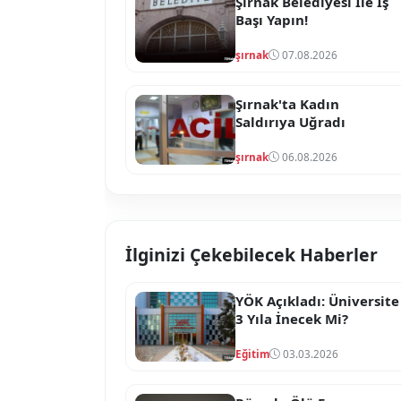
Şırnak Belediyesi İle İş
Başı Yapın!
şırnak
07.08.2026
Şırnak'ta Kadın
Saldırıya Uğradı
şırnak
06.08.2026
İlginizi Çekebilecek Haberler
YÖK Açıkladı: Üniversite
3 Yıla İnecek Mi?
Eğitim
03.03.2026