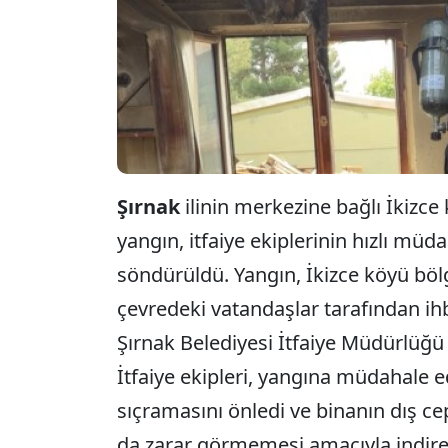
Şırnak
ilinin merkezine bağlı İkizc
yangın, itfaiye ekiplerinin hızlı müda
söndürüldü. Yangın, İkizce köyü böl
çevredeki vatandaşlar tarafından ihb
Şırnak Belediyesi İtfaiye Müdürlüğü e
İtfaiye ekipleri, yangına müdahale e
sıçramasını önledi ve binanın dış c
da zarar görmemesi amacıyla indirer