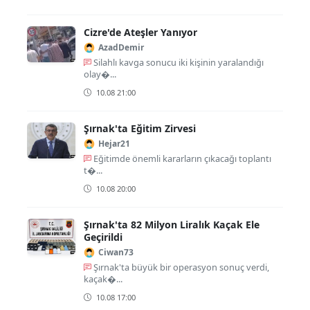
Cizre'de Ateşler Yanıyor
AzadDemir
Silahlı kavga sonucu iki kişinin yaralandığı
olay�...
10.08 21:00
Şırnak'ta Eğitim Zirvesi
Hejar21
Eğitimde önemli kararların çıkacağı toplantı
t�...
10.08 20:00
Şırnak'ta 82 Milyon Liralık Kaçak Ele
Geçirildi
Ciwan73
Şırnak'ta büyük bir operasyon sonuç verdi,
kaçak�...
10.08 17:00