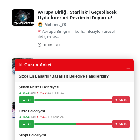
Avrupa Birliği, Starlink'i Geçebilecek
Uydu İnternet Devrimini Duyurdu!
Mehmet_73
Avrupa Birliği'nin bu hamlesiyle küresel
iletişim se...
10.08 13:00
Benzin Fiyatları Patlıyor!
_
📊 Gunun Anketi
HelinD
Benzin fiyatları sürekli artıyor, insanların cebi
Sizce En Başarılı / Başarısız Belediye Hangileridir?
y...
Şırnak Merkez Belediyesi
10.08 11:00
▲ %61
(19)
|
▼ %39
(12)
|
Top: 31
▲ IYI
▼ KOTU
TEKNOFEST'te Drone Şampiyonları
SinemA
Cizre Belediyesi
▲ %54
(13)
|
▼ %46
(11)
|
Top: 24
Genç yeteneklerimize vraiment gurur verici bir
başar�...
▲ IYI
▼ KOTU
10.08 10:00
Silopi Belediyesi