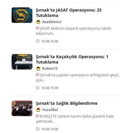
Şırnak'ta JASAT Operasyonu: 25
Tutuklama
AzadDemir
JASAT ekibinin başarılı operasyonu takdir
ediyorum.
10.08 16:00
Şırnak'ta Kaçakçılık Operasyonu: 1
Tutuklama
Ruken73
Şırnak'ta yapılan operasyon erfolgreich geçti,
güv...
10.08 15:00
Şırnak'ta Sağlık Bilgilendirme
YusufBal
B-REÇETE sistemi tarımı daha güvenli hale
getirecek...
10.08 14:00