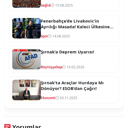
Sağlık
15.08.2025
Fenerbahçe’de Livakovic’in
Ayrılığı Masada! Kaleci Ülkesine
Dönmeye Hazırlanıyor
Spor
14.08.2025
Şırnak'a Deprem Uyarısı!
Beytüşşebap
10.02.2026
Şırnak'ta Araçlar Hurdaya Mı
Dönüyor? ESOB'dan Çağrı!
Ekonomi
03.11.2025
Yorumlar