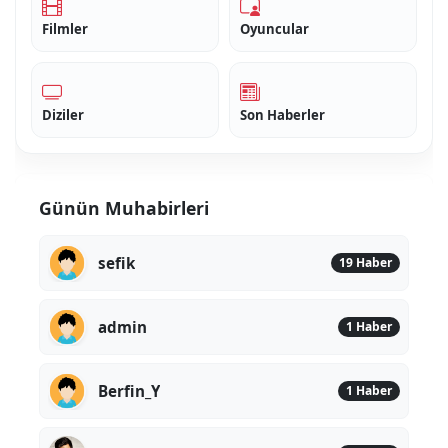
Filmler
Oyuncular
Diziler
Son Haberler
Günün Muhabirleri
sefik
19 Haber
admin
1 Haber
Berfin_Y
1 Haber