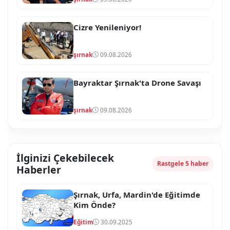
Cizre Yenileniyor!
şırnak
09.08.2026
Bayraktar Şırnak'ta Drone Savaşı
şırnak
09.08.2026
İlginizi Çekebilecek
Rastgele 5 haber
Haberler
Şırnak, Urfa, Mardin'de Eğitimde
Kim Önde?
Eğitim
30.09.2025