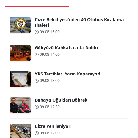
Cizre Belediyesi'nden 40 Otobüs Kiralama
İhalesi
09.08 15:00
Gökyüzü Kahkahalarla Doldu
09.08 14:00
YKS Tercihleri Yarın Kapanıyor!
09.08 13:00
Babaya Oğuldan Böbrek
09.08 12:30
Cizre Yenileniyor!
09.08 12:00