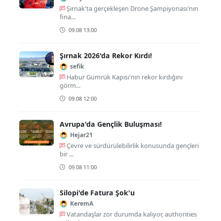
Şırnak'ta gerçekleşen Drone Şampiyonası'nın
fina...
09.08 13:00
Şırnak 2026'da Rekor Kırdı!
sefik
Habur Gümrük Kapısı'nın rekor kırdığını
görm...
09.08 12:00
Avrupa'da Gençlik Buluşması!
Hejar21
Çevre ve sürdürülebilirlik konusunda gençleri
bir ...
09.08 11:00
Silopi'de Fatura Şok'u
KeremA
Vatandaşlar zor durumda kalıyor, authorities