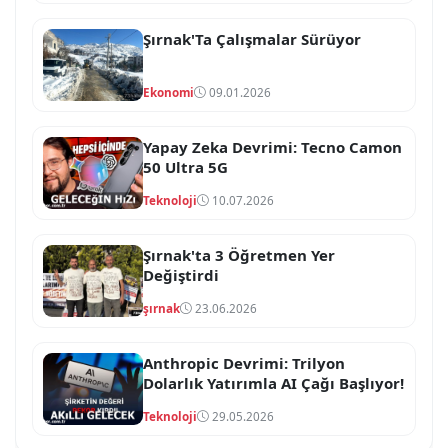
Şırnak'Ta Çalışmalar Sürüyor
Ekonomi
09.01.2026
Yapay Zeka Devrimi: Tecno Camon
50 Ultra 5G
Teknoloji
10.07.2026
Şırnak'ta 3 Öğretmen Yer
Değiştirdi
şırnak
23.06.2026
Anthropic Devrimi: Trilyon
Dolarlık Yatırımla AI Çağı Başlıyor!
Teknoloji
29.05.2026