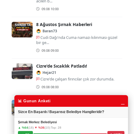
acilen b...
09.08 10:00
8 Ağustos Şırnak Haberleri
Baran73
Cudi Dağı'nda Cuma namazı kılınması güzel
bir ge...
09.08 09:00
Cizre'de Sıcaklık Patladı!
Hejar21
Cizre'de çalışan fırıncılar çok zor durumda.
09.08 08:00
_
📊 Gunun Anketi
Şırnak Üniversitesi'nde Yeni Dönem
ZilanKaya
Sizce En Başarılı / Başarısız Belediye Hangileridir?
Yeni rektörün kim olacağı merakla bekleniyor.
Şırnak Merkez Belediyesi
09.08 07:00
▲ %64
(18)
|
▼ %36
(10)
|
Top: 28