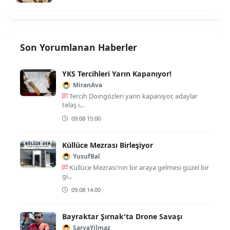
Son Yorumlanan Haberler
YKS Tercihleri Yarın Kapanıyor!
MiranAva
Tercih Doingözleri yarın kapanıyor, adaylar
telaş i...
09.08 15:00
Küllüce Mezrası Birleşiyor
YusufBal
Küllüce Mezrası'nın bir araya gelmesi güzel bir
gi...
09.08 14:00
Bayraktar Şırnak'ta Drone Savaşı
SaryaYilmaz