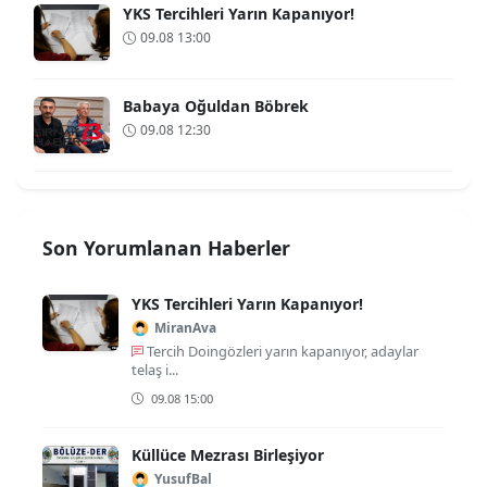
YKS Tercihleri Yarın Kapanıyor!
09.08 13:00
Babaya Oğuldan Böbrek
09.08 12:30
Son Yorumlanan Haberler
YKS Tercihleri Yarın Kapanıyor!
MiranAva
Tercih Doingözleri yarın kapanıyor, adaylar
telaş i...
09.08 15:00
Küllüce Mezrası Birleşiyor
YusufBal