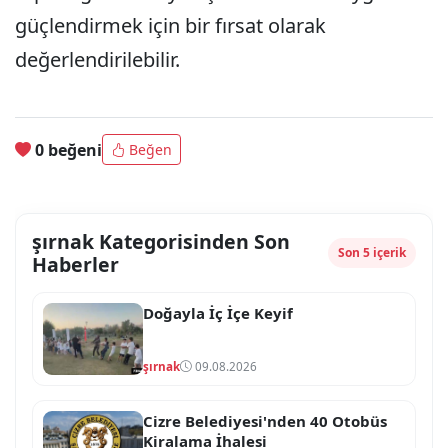
güçlendirmek için bir fırsat olarak
değerlendirilebilir.
0 beğeni
Beğen
şırnak Kategorisinden Son
Son 5 içerik
Haberler
Doğayla İç İçe Keyif
şırnak
09.08.2026
Cizre Belediyesi'nden 40 Otobüs
Kiralama İhalesi