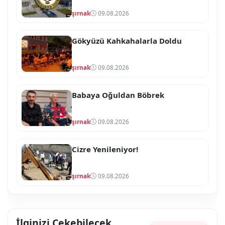
şırnak
09.08.2026
Gökyüzü Kahkahalarla Doldu
şırnak
09.08.2026
Babaya Oğuldan Böbrek
şırnak
09.08.2026
Cizre Yenileniyor!
şırnak
09.08.2026
İlginizi Çekebilecek