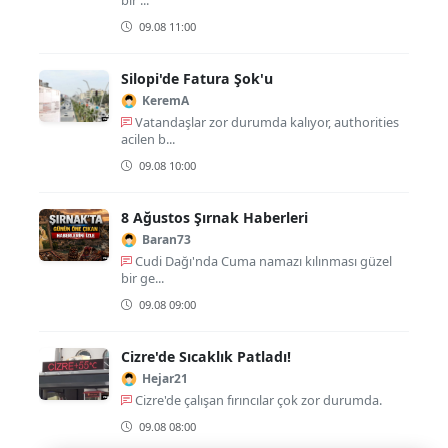
bir ...
09.08 11:00
Silopi'de Fatura Şok'u
KeremA
Vatandaşlar zor durumda kalıyor, authorities
acilen b...
09.08 10:00
8 Ağustos Şırnak Haberleri
Baran73
Cudi Dağı'nda Cuma namazı kılınması güzel
bir ge...
09.08 09:00
Cizre'de Sıcaklık Patladı!
Hejar21
Cizre'de çalışan fırıncılar çok zor durumda.
09.08 08:00