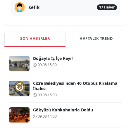
sefik
17 Haber
SON HABERLER
HAFTALIK TREND
Doğayla İç İçe Keyif
09.08 15:30
Cizre Belediyesi'nden 40 Otobüs Kiralama
İhalesi
09.08 15:00
Gökyüzü Kahkahalarla Doldu
09.08 14:00