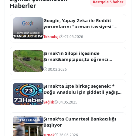
Rastgele 5 haber
Haberler
Google, Yapay Zeka ile Reddit
yorumlarını "uzman tavsiyesi"
olarak entegre ediyor.
Teknoloji
07.05.2026
Şırnak'ın Silopi ilçesinde
Şırnak&amp;apos;ta öğrenci
servisi şarampole devrildi: 5 yaralı
30.03.2026
Şırnak'ta İşte birkaç seçenek: *
Doğu Anadolu için şiddetli yağış...
Sağlık
04.05.2025
Şırnak'ta Cumartesi Bankacılığı
Başlıyor
şırnak
26.06.2026