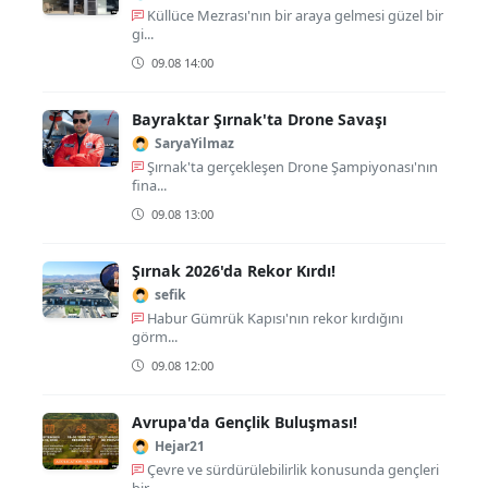
Küllüce Mezrası'nın bir araya gelmesi güzel bir
gi...
09.08 14:00
Bayraktar Şırnak'ta Drone Savaşı
SaryaYilmaz
Şırnak'ta gerçekleşen Drone Şampiyonası'nın
fina...
09.08 13:00
Şırnak 2026'da Rekor Kırdı!
sefik
Habur Gümrük Kapısı'nın rekor kırdığını
görm...
09.08 12:00
Avrupa'da Gençlik Buluşması!
Hejar21
Çevre ve sürdürülebilirlik konusunda gençleri