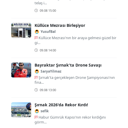
telaş i...
09.08 15:00
Küllüce Mezrası Birleşiyor
YusufBal
Küllüce Mezrası'nın bir araya gelmesi güzel bir
gi...
09.08 14:00
Bayraktar Şırnak'ta Drone Savaşı
SaryaYilmaz
Şırnak'ta gerçekleşen Drone Şampiyonası'nın
fina...
09.08 13:00
Şırnak 2026'da Rekor Kırdı!
sefik
Habur Gümrük Kapısı'nın rekor kırdığını
görm...