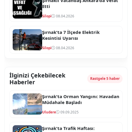
Şırnaklı Vatandaş Ankara'da Vefat
Etti
Silopi
08.04.2026
Şırnak'ta 7 İlçede Elektrik
Kesintisi Uyarısı
Silopi
08.04.2026
İlginizi Çekebilecek
Rastgele 5 haber
Haberler
Şırnak'ta Orman Yangını: Havadan
Müdahale Başladı
Uludere
09.09.2025
Şırnak'ta Trafik Haftası: