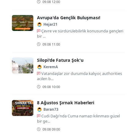
09.08 12:00
Avrupa'da Gençlik Buluşması!
Hejar21
Çevre ve sürdürülebilirlik konusunda gençleri
bir ...
09.08 11:00
Silopi'de Fatura Şok'u
KeremA
Vatandaşlar zor durumda kalıyor, authorities
acilen b...
09.08 10:00
8 Ağustos Şırnak Haberleri
Baran73
Cudi Dağı'nda Cuma namazı kılınması güzel
bir ge...
09.08 09:00