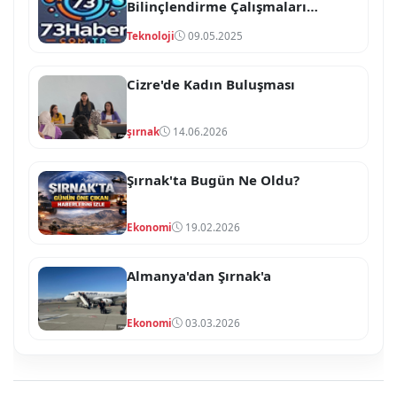
Bilinçlendirme Çalışmaları
Hızlandı.
Teknoloji
09.05.2025
Cizre'de Kadın Buluşması
şırnak
14.06.2026
Şırnak'ta Bugün Ne Oldu?
Ekonomi
19.02.2026
Almanya'dan Şırnak'a
Ekonomi
03.03.2026