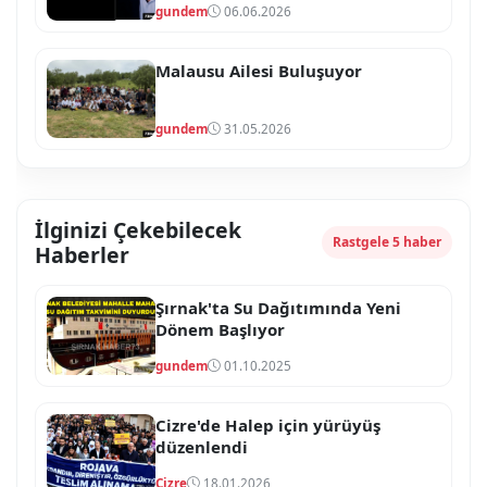
gundem
06.06.2026
Malausu Ailesi Buluşuyor
gundem
31.05.2026
İlginizi Çekebilecek
Rastgele 5 haber
Haberler
Şırnak'ta Su Dağıtımında Yeni
Dönem Başlıyor
gundem
01.10.2025
Cizre'de Halep için yürüyüş
düzenlendi
Cizre
18.01.2026