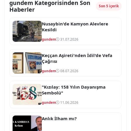
gundem Kategorisinden Son
Son 5 içerik
Haberler
Nusaybin'de Kamyon Alevlere
Kesildi
gundem
31.07.2026
Keççan Aşireti'nden İdil'de Vefa
Çağrısı
gundem
08.07.2026
"Kızılay: 158 Yılın Dayanışma
Sembolü"
gundem
11.06.2026
Anlık İlham mı?