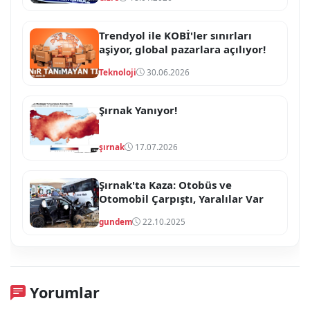
Trendyol ile KOBİ'ler sınırları
aşiyor, global pazarlara açılıyor!
Teknoloji
30.06.2026
Şırnak Yanıyor!
şırnak
17.07.2026
Şırnak'ta Kaza: Otobüs ve
Otomobil Çarpıştı, Yaralılar Var
gundem
22.10.2025
Yorumlar