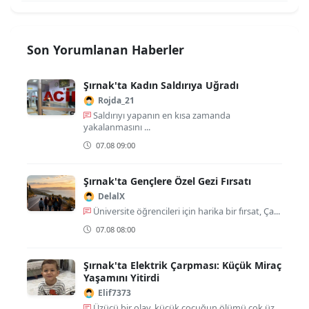
Son Yorumlanan Haberler
Şırnak'ta Kadın Saldırıya Uğradı
Rojda_21
Saldırıyı yapanın en kısa zamanda
yakalanmasını ...
07.08 09:00
Şırnak'ta Gençlere Özel Gezi Fırsatı
DelalX
Üniversite öğrencileri için harika bir fırsat, Ça...
07.08 08:00
Şırnak'ta Elektrik Çarpması: Küçük Miraç
Yaşamını Yitirdi
Elif7373
Üzücü bir olay, küçük çocuğun ölümü çok üz...