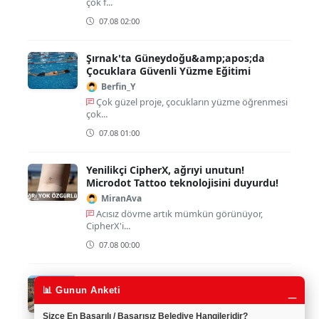
çok f...
07.08 02:00
Şırnak'ta Güneydoğu&amp;apos;da
Çocuklara Güvenli Yüzme Eğitimi
Berfin_Y
Çok güzel proje, çocukların yüzme öğrenmesi
çok...
07.08 01:00
Yenilikçi CipherX, ağrıyi unutun!
Microdot Tattoo teknolojisini duyurdu!
MiranAva
Acısız dövme artık mümkün görünüyor,
CipherX'i...
07.08 00:00
Şırnak'ta Su Kesintisi Bitti!
_
📊 Gunun Anketi
YusufBal
Şırnak'ta su kesintisi sona erdi, vatandaşlar
Sizce En Başarılı / Başarısız Belediye Hangileridir?