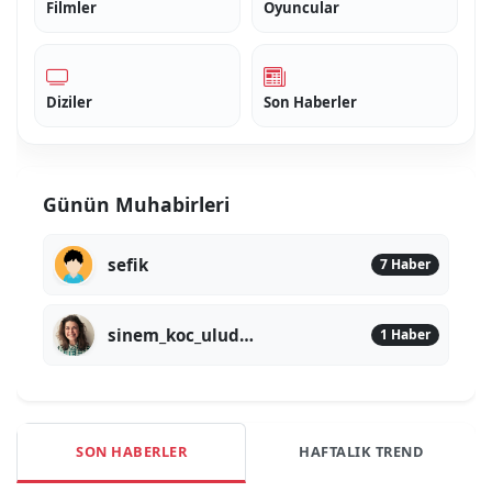
Filmler
Oyuncular
Diziler
Son Haberler
Günün Muhabirleri
sefik
7 Haber
sinem_koc_uludere
1 Haber
SON HABERLER
HAFTALIK TREND