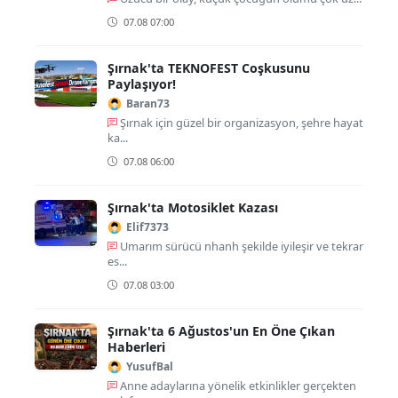
07.08 07:00
Şırnak'ta TEKNOFEST Coşkusunu
Paylaşıyor!
Baran73
Şırnak için güzel bir organizasyon, şehre hayat
ka...
07.08 06:00
Şırnak'ta Motosiklet Kazası
Elif7373
Umarım sürücü nhanh şekilde iyileşir ve tekrar
es...
07.08 03:00
Şırnak'ta 6 Ağustos'un En Öne Çıkan
Haberleri
YusufBal
Anne adaylarına yönelik etkinlikler gerçekten