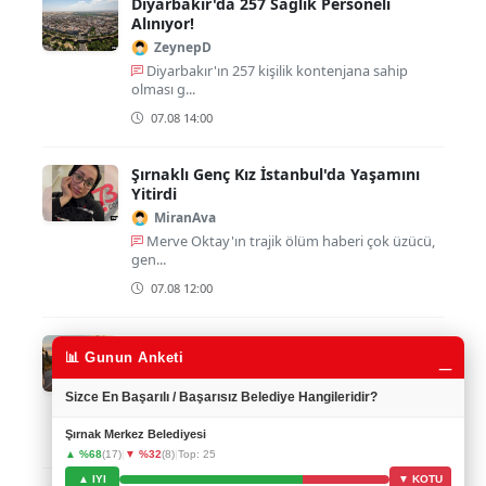
Diyarbakır'da 257 Sağlık Personeli
Alınıyor!
ZeynepD
Diyarbakır'ın 257 kişilik kontenjana sahip
olması g...
07.08 14:00
Şırnaklı Genç Kız İstanbul'da Yaşamını
Yitirdi
MiranAva
Merve Oktay'ın trajik ölüm haberi çok üzücü,
gen...
07.08 12:00
Şırnak'ta Gençlere Özel Gezi Fırsatı
_
📊 Gunun Anketi
Elif7373
Üniversite öğrencilerine böyle bir fırsat
Sizce En Başarılı / Başarısız Belediye Hangileridir?
sunulmas...
Şırnak Merkez Belediyesi
07.08 11:00
▲ %68
(17)
|
▼ %32
(8)
|
Top: 25
▲ IYI
▼ KOTU