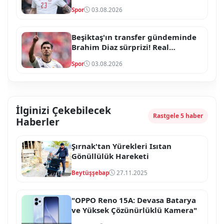
onay çıktı
Spor
03.08.2026
Beşiktaş'ın transfer gündeminde
Brahim Diaz sürprizi! Real
Madrid'in yıldızı için temaslar
Spor
03.08.2026
başladı
İlginizi Çekebilecek
Rastgele 5 haber
Haberler
Şırnak'tan Yürekleri Isıtan
Gönüllülük Hareketi
Beytüşşebap
27.11.2025
"OPPO Reno 15A: Devasa Batarya
ve Yüksek Çözünürlüklü Kamera"