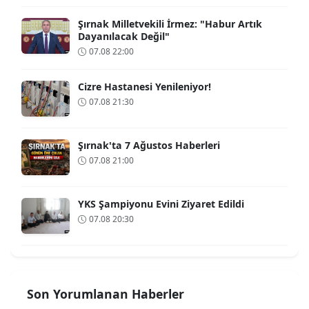
Şırnak Milletvekili İrmez: "Habur Artık
Dayanılacak Değil"
07.08 22:00
Cizre Hastanesi Yenileniyor!
07.08 21:30
Şırnak'ta 7 Ağustos Haberleri
07.08 21:00
YKS Şampiyonu Evini Ziyaret Edildi
07.08 20:30
Son Yorumlanan Haberler