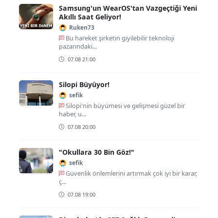
Samsung'un WearOS'tan Vazgeçtiği Yeni
Akıllı Saat Geliyor!
Ruken73
Bu hareket şirketin giyilebilir teknoloji
pazarındaki...
07.08 21:00
Silopi Büyüyor!
sefik
Silopi'nin büyümesi ve gelişmesi güzel bir
haber, u...
07.08 20:00
"Okullara 30 Bin Göz!"
sefik
Güvenlik önlemlerini artırmak çok iyi bir karar,
ç...
07.08 19:00