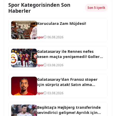
Spor Kategorisinden Son
Son 5 içerik
Haberler
Koruculara Zam Müjdesi!
spor
06.08.2026
Galatasaray ile Rennes nefes
kesen maçta yenişemedi! Goller
skoru değiştirmeye yetmedi
Spor
03.08.2026
Galatasaray'dan Fransız stoper
için sürpriz atak! Satın alma
opsiyonlu formül devrede
Spor
03.08.2026
Beşiktaş'a Højbjerg transferinde
sevindirici gelişme! Ayrılık için