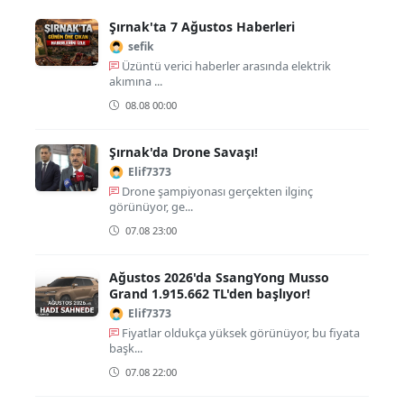
Şırnak'ta 7 Ağustos Haberleri
sefik
Üzüntü verici haberler arasında elektrik
akımına ...
08.08 00:00
Şırnak'da Drone Savaşı!
Elif7373
Drone şampiyonası gerçekten ilginç
görünüyor, ge...
07.08 23:00
Ağustos 2026'da SsangYong Musso
Grand 1.915.662 TL'den başlıyor!
Elif7373
Fiyatlar oldukça yüksek görünüyor, bu fiyata
başk...
07.08 22:00