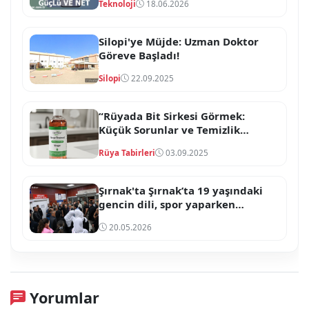
Teknoloji
18.06.2026
Silopi'ye Müjde: Uzman Doktor
Göreve Başladı!
Silopi
22.09.2025
“Rüyada Bit Sirkesi Görmek:
Küçük Sorunlar ve Temizlik
İhtiyacının Habercisi”
Rüya Tabirleri
03.09.2025
Şırnak'ta Şırnak’ta 19 yaşındaki
gencin dili, spor yaparken
boğazına kaçtı
20.05.2026
Yorumlar