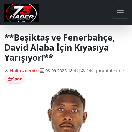
**Beşiktaş ve Fenerbahçe,
David Alaba İçin Kıyasıya
Yarışıyor!**
Halitozdemir
|
03.09.2025 18:41
|
144 görüntülenme
|
Spor