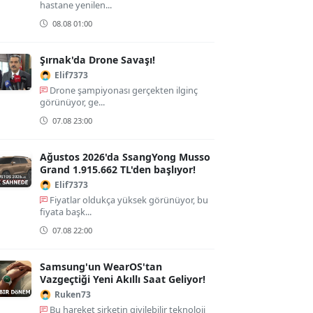
hastane yenilen...
08.08 01:00
Şırnak'da Drone Savaşı!
Elif7373
Drone şampiyonası gerçekten ilginç
görünüyor, ge...
07.08 23:00
Ağustos 2026'da SsangYong Musso
Grand 1.915.662 TL'den başlıyor!
Elif7373
Fiyatlar oldukça yüksek görünüyor, bu
fiyata başk...
07.08 22:00
Samsung'un WearOS'tan
Vazgeçtiği Yeni Akıllı Saat Geliyor!
Ruken73
Bu hareket şirketin giyilebilir teknoloji