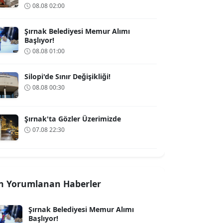
08.08 02:00
Şırnak Belediyesi Memur Alımı
Başlıyor!
08.08 01:00
Silopi'de Sınır Değişikliği!
08.08 00:30
Şırnak'ta Gözler Üzerimizde
07.08 22:30
n Yorumlanan Haberler
Şırnak Belediyesi Memur Alımı
Başlıyor!