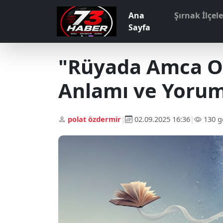
Ana
Şırnak İlçel
Sayfa
"Rüyada Amca O
Anlamı ve Yorum
polat özdermir
|
02.09.2025 16:36
|
130 g