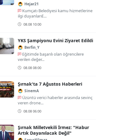
Hejar21
Kumçatı Belediyesi kamu hizmetlerine
ilgi duyanlarıE...
08.08 10:00
YKS Şampiyonu Evini Ziyaret Edildi
Berfin_Y
Eğitimde başarılı olan öğrencilere
verilen değer...
08.08 08:00
Şırnak'ta 7 Ağustos Haberleri
SinemA
Üzüntü verici haberler arasında sevinç
veren drone...
08.08 06:00
Şırnak Milletvekili İrmez: "Habur
Artık Dayanılacak Değil"
SaryaYilmaz