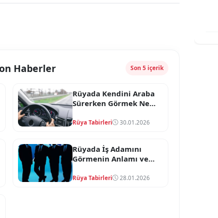
Son Haberler
Son 5 içerik
Rüyada Kendini Araba
Sürerken Görmek Ne
Anlama Geliyor?
Rüya Tabirleri
30.01.2026
Rüyada İş Adamını
Görmenin Anlamı ve
Tabiri
Rüya Tabirleri
28.01.2026