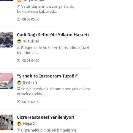
Vatandaşların bu zor şartlarda
bekletilmesi kabul ed...
08.08 05:00
Cudi Dağı Sefine'de Yılların Hasreti
YusufBal
Bölgemizde huzur ve barış adına güzel
bir adım at...
08.08 04:00
"Şırnak'ta İnstagram Tuzağı"
Berfin_Y
Sosyal medya kullanımlarına çok dikkat
etmek gerekiy...
08.08 02:00
Cizre Hastanesi Yenileniyor!
Hejar21
Cizre halkı için güzel bir gelişme,