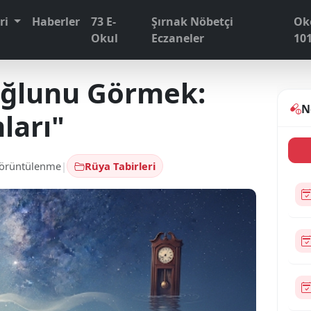
eri
Haberler
73 E-
Şırnak Nöbetçi
Ok
Okul
Eczaneler
10
ğlunu Görmek:
N
ları"
örüntülenme
|
Rüya Tabirleri