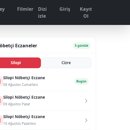
ey
Filmler
Dizi
Giriş
Kayıt
1
izle
Ol
öbetçi Eczaneler
5 günlük
Si̇lopi̇
Ci̇zre
Si̇lopi̇ Nöbetçi Eczane
Bugün
08 Ağustos Cumartesi
Si̇lopi̇ Nöbetçi Eczane
09 Ağustos Pazar
Si̇lopi̇ Nöbetçi Eczane
10 Ağustos Pazartesi