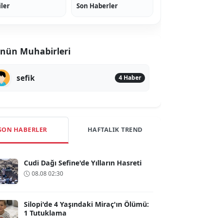
iler
Son Haberler
nün Muhabirleri
sefik
4 Haber
SON HABERLER
HAFTALIK TREND
Cudi Dağı Sefine'de Yılların Hasreti
08.08 02:30
Silopi'de 4 Yaşındaki Miraç'ın Ölümü:
1 Tutuklama