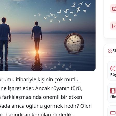
S
Rüy
umu itibariyle kişinin çok mutlu,
ne işaret eder. Ancak rüyanın türü,
farklılaşmasında önemli bir etken
Fil
k rüyada amca oğlunu görmek nedir? Ölen
ik barındıran konuları derledik.