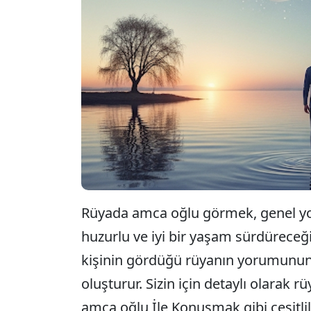
Rüyada amca oğlu görmek, genel yor
huzurlu ve iyi bir yaşam sürdüreceği
kişinin gördüğü rüyanın yorumunun 
oluşturur. Sizin için detaylı olara
amca oğlu İle Konuşmak gibi çeşitlil