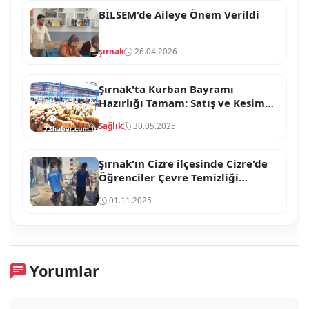
BİLSEM'de Aileye Önem Verildi
şırnak
26.04.2026
Şırnak'ta Kurban Bayramı
Hazırlığı Tamam: Satış ve Kesim
Noktaları Açıklandı!
Sağlık
30.05.2025
Şırnak'ın Cizre ilçesinde Cizre'de
Öğrenciler Çevre Temizliği
Etkinliği Düzenledi
01.11.2025
Yorumlar