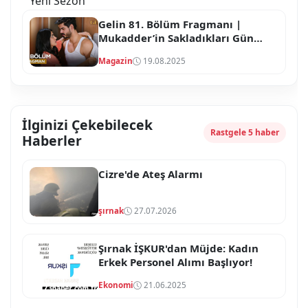
Gelin 81. Bölüm Fragmanı |
Mukadder’in Sakladıkları Gün
Yüzüne Çıkıyor: Büyük
Magazin
19.08.2025
Hesaplaşma!
İlginizi Çekebilecek
Rastgele 5 haber
Haberler
Cizre'de Ateş Alarmı
şırnak
27.07.2026
Şırnak İŞKUR'dan Müjde: Kadın
Erkek Personel Alımı Başlıyor!
Ekonomi
21.06.2025