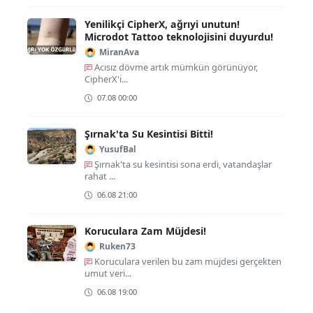
Yenilikçi CipherX, ağrıyi unutun!
Microdot Tattoo teknolojisini duyurdu!
MiranAva
Acısız dövme artık mümkün görünüyor,
CipherX'i...
07.08 00:00
Şırnak'ta Su Kesintisi Bitti!
YusufBal
Şırnak'ta su kesintisi sona erdi, vatandaşlar
rahat ...
06.08 21:00
Koruculara Zam Müjdesi!
Ruken73
Koruculara verilen bu zam müjdesi gerçekten
umut veri...
06.08 19:00