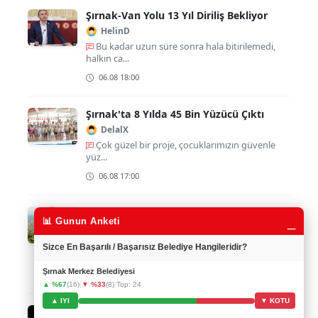
Şırnak-Van Yolu 13 Yıl Diriliş Bekliyor
HelinD
Bu kadar uzun süre sonra hala bitirilemedi,
halkın ca...
06.08 18:00
Şırnak'ta 8 Yılda 45 Bin Yüzücü Çıktı
DelalX
Çok güzel bir proje, çocuklarımızın güvenle
yüz...
06.08 17:00
81 İl Bir Arada!
_
📊 Gunun Anketi
Ruken73
Eğitimde doğru adımlar atılırsa ülkemizin
Sizce En Başarılı / Başarısız Belediye Hangileridir?
gelece�...
Şırnak Merkez Belediyesi
06.08 14:00
▲ %67
(16)
|
▼ %33
(8)
|
Top: 24
▲ IYI
▼ KOTU
Muse Code ile kodlama devrimi başlıyor!