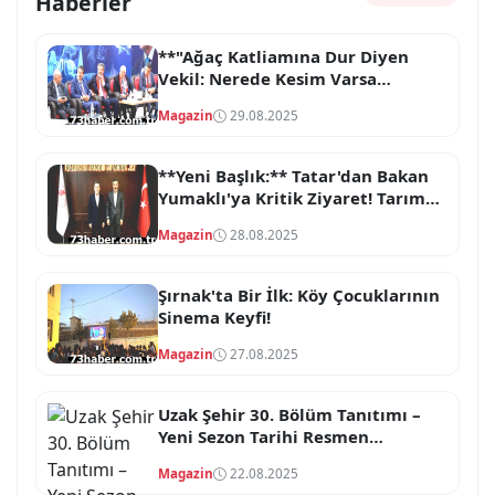
Haberler
**"Ağaç Katliamına Dur Diyen
Vekil: Nerede Kesim Varsa
Oradayım!"**
Magazin
29.08.2025
**Yeni Başlık:** Tatar'dan Bakan
Yumaklı'ya Kritik Ziyaret! Tarım
ve Orman Gündemi Ne?
Magazin
28.08.2025
Şırnak'ta Bir İlk: Köy Çocuklarının
Sinema Keyfi!
Magazin
27.08.2025
Uzak Şehir 30. Bölüm Tanıtımı –
Yeni Sezon Tarihi Resmen
Duyuruldu
Magazin
22.08.2025