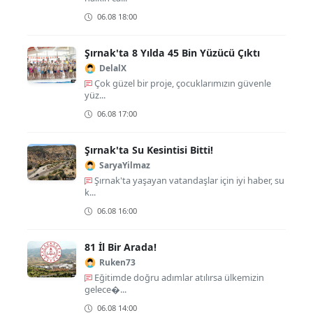
06.08 18:00
Şırnak'ta 8 Yılda 45 Bin Yüzücü Çıktı
DelalX
Çok güzel bir proje, çocuklarımızın güvenle
yüz...
06.08 17:00
Şırnak'ta Su Kesintisi Bitti!
SaryaYilmaz
Şırnak'ta yaşayan vatandaşlar için iyi haber, su
k...
06.08 16:00
81 İl Bir Arada!
Ruken73
Eğitimde doğru adımlar atılırsa ülkemizin
gelece�...
06.08 14:00