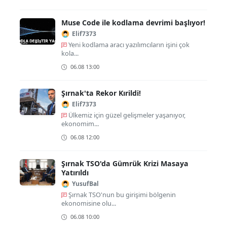
Muse Code ile kodlama devrimi başlıyor!
Elif7373
Yeni kodlama aracı yazılımcıların işini çok
kola...
06.08 13:00
Şırnak'ta Rekor Kırildi!
Elif7373
Ülkemiz için güzel gelişmeler yaşanıyor,
ekonomim...
06.08 12:00
Şırnak TSO'da Gümrük Krizi Masaya
Yatırıldı
YusufBal
Şırnak TSO'nun bu girişimi bölgenin
ekonomisine olu...
06.08 10:00