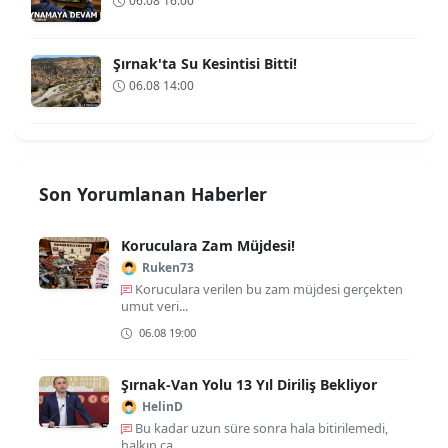
06.08 16:00
Şırnak'ta Su Kesintisi Bitti!
06.08 14:00
Son Yorumlanan Haberler
Koruculara Zam Müjdesi!
Ruken73
Koruculara verilen bu zam müjdesi gerçekten
umut veri...
06.08 19:00
Şırnak-Van Yolu 13 Yıl Diriliş Bekliyor
HelinD
Bu kadar uzun süre sonra hala bitirilemedi,
halkın ca...