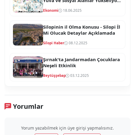
Yuva ve Sosyal Alanlar Yükseliyor!
İhale Tarihi Açıklandı
Ekonomi
18.06.2025
Silopinin il Olma Konusu - Silopi İl
Mi Olucak Detaylar Açıklamada
Silopi Haber
08.12.2025
Şırnak'ta Jandarmadan Çocuklara
Neşeli Etkinlik
Beytüşşebap
03.12.2025
Yorumlar
Yorum yazabilmek için üye girişi yapmalısınız.