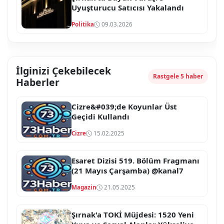
Uyuşturucu Satıcısı Yakalandı
Politika
09.03.2026
İlginizi Çekebilecek
Rastgele 5 haber
Haberler
Cizre&#039;de Koyunlar Üst
Geçidi Kullandı
Cizre
15.02.2025
Esaret Dizisi 519. Bölüm Fragmanı
(21 Mayıs Çarşamba) @kanal7
Magazin
21.05.2025
Şırnak'a TOKİ Müjdesi: 1520 Yeni