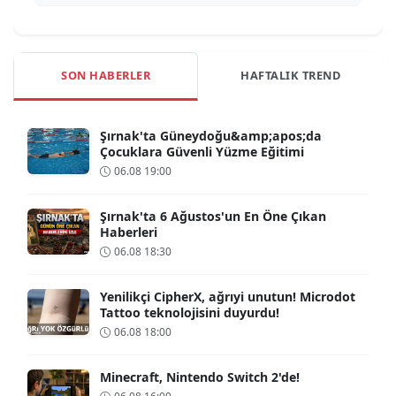
SON HABERLER
HAFTALIK TREND
Şırnak'ta Güneydoğu&amp;apos;da
Çocuklara Güvenli Yüzme Eğitimi
06.08 19:00
Şırnak'ta 6 Ağustos'un En Öne Çıkan
Haberleri
06.08 18:30
Yenilikçi CipherX, ağrıyi unutun! Microdot
Tattoo teknolojisini duyurdu!
06.08 18:00
Minecraft, Nintendo Switch 2'de!