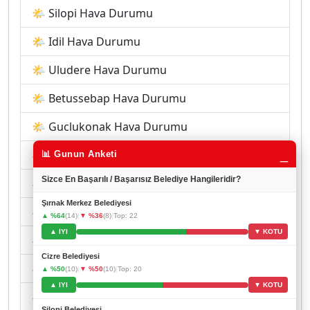
🌤 Silopi Hava Durumu
🌤 Idil Hava Durumu
🌤 Uludere Hava Durumu
🌤 Betussebap Hava Durumu
🌤 Guclukonak Hava Durumu
_
🏘 Görümlü Hava Durumu
📊 Gunun Anketi
Sizce En Başarılı / Başarısız Belediye Hangileridir?
🏘 Kasrik Hava Durumu
Şırnak Merkez Belediyesi
🏘 Ince Hava Durumu
▲ %64
(14)
|
▼ %36
(8)
|
Top: 22
▲ IYI
▼ KOTU
🏘 Balveren Hava Durumu
Cizre Belediyesi
🏘 Derecik Hava Durumu
▲ %50
(10)
|
▼ %50
(10)
|
Top: 20
▲ IYI
▼ KOTU
🏘 Uzungeçit Hava Durumu
Silopi Belediyesi