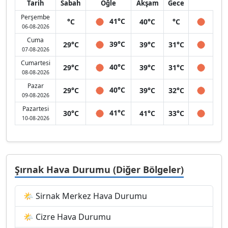
Tarih
Sabah
Öğle
Akşam
Gece
Perşembe
41°C
°C
40°C
°C
06-08-2026
Cuma
39°C
29°C
39°C
31°C
07-08-2026
Cumartesi
40°C
29°C
39°C
31°C
08-08-2026
Pazar
40°C
29°C
39°C
32°C
09-08-2026
Pazartesi
41°C
30°C
41°C
33°C
10-08-2026
Şırnak Hava Durumu (Diğer Bölgeler)
🌤 Sirnak Merkez Hava Durumu
🌤 Cizre Hava Durumu