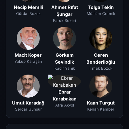
Necip Memili
Ahmet Rıfat
Tolga Tekin
Gürdal Bozok
Şungar
Müslüm Çermik
Faruk Sezeri
Macit Koper
Görkem
Ceren
Yakup Karaşan
Sevindik
Benderlioğlu
Kadir Yanık
Irmak Bozok
Ebrar
Karabakan
Umut Karadağ
Kaan Turgut
Afra Akyol
Serdar Günsur
Kenan Kamber