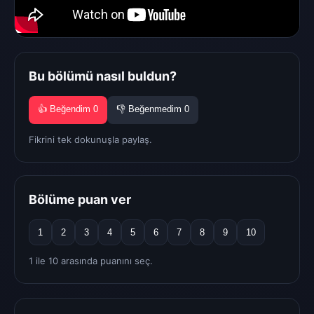
Bu bölümü nasıl buldun?
👍 Beğendim
0
👎 Beğenmedim
0
Fikrini tek dokunuşla paylaş.
Bölüme puan ver
1
2
3
4
5
6
7
8
9
10
1 ile 10 arasında puanını seç.