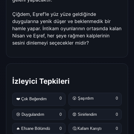
Çiğdem, Eşref’le yüz yüze geldiğinde
duygularına yenik düşer ve beklenmedik bir
hamle yapar. İntikam oyunlarının ortasında kalan
Nisan ve Eşref, her şeye rağmen kalplerinin
sesini dinlemeyi seçecekler midir?
İzleyici Tepkileri
0
😮 Şaşırdım
0
❤️ Çok Beğendim
😢 Duygulandım
0
😡 Sinirlendim
0
🔥 Efsane Bölümdü
0
🤔 Kafam Karıştı
0