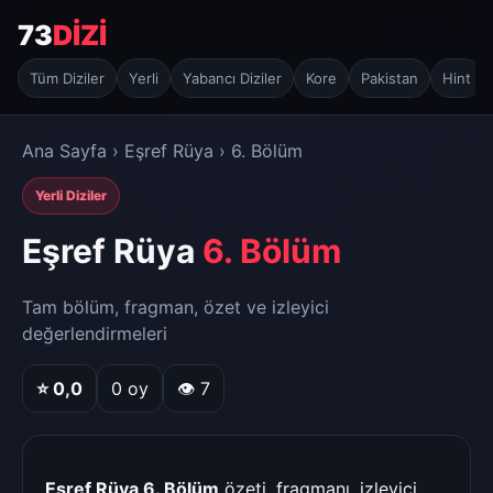
73
DİZİ
Tüm Diziler
Yerli
Yabancı Diziler
Kore
Pakistan
Hint
Ana Sayfa
›
Eşref Rüya
› 6. Bölüm
Yerli Diziler
Eşref Rüya
6. Bölüm
Tam bölüm, fragman, özet ve izleyici
değerlendirmeleri
⭐
0,0
0
oy
👁 7
Eşref Rüya 6. Bölüm
özeti, fragmanı, izleyici