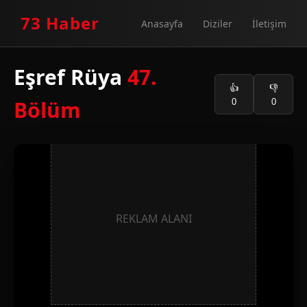
73 Haber
Anasayfa
Diziler
İletişim
Eşref Rüya
47.
👍
👎
Bölüm
0
0
REKLAM ALANI