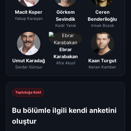
Macit Koper
Görkem
Ceren
Yakup Karaşan
Sevindik
Benderlioğlu
Kadir Yanık
Irmak Bozok
Ebrar
Karabakan
Umut Karadağ
Kaan Turgut
Afra Akyol
Serdar Günsur
Kenan Kamber
Topluluğa Katıl
Bu bölümle ilgili kendi anketini
oluştur