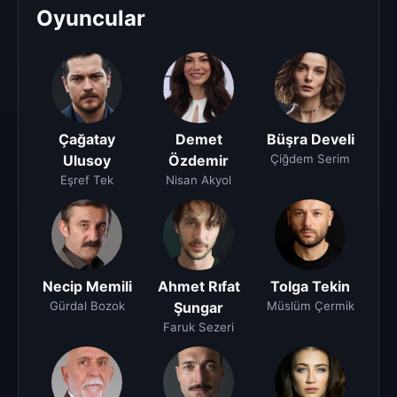
Oyuncular
Çağatay
Demet
Büşra Develi
Ulusoy
Özdemir
Çiğdem Serim
Eşref Tek
Nisan Akyol
Necip Memili
Ahmet Rıfat
Tolga Tekin
Gürdal Bozok
Şungar
Müslüm Çermik
Faruk Sezeri