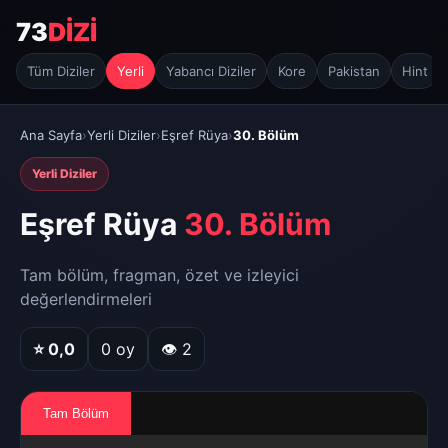
73
DİZİ
Tüm Diziler
Yerli
Yabancı Diziler
Kore
Pakistan
Hint
Ana Sayfa
›
Yerli Diziler
›
Eşref Rüya
›
30. Bölüm
Yerli Diziler
Eşref Rüya
30. Bölüm
Tam bölüm, fragman, özet ve izleyici
değerlendirmeleri
⭐
0,0
0
oy
👁 2
Tam Bölüm