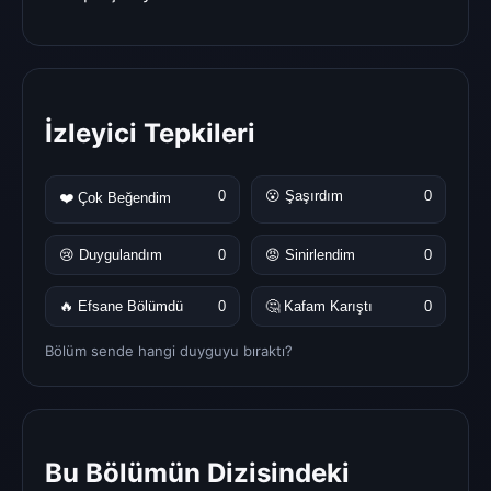
İzleyici Tepkileri
0
😮 Şaşırdım
0
❤️ Çok Beğendim
😢 Duygulandım
0
😡 Sinirlendim
0
🔥 Efsane Bölümdü
0
🤔 Kafam Karıştı
0
Bölüm sende hangi duyguyu bıraktı?
Bu Bölümün Dizisindeki