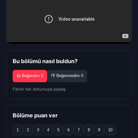
Bu bölümü nasıl buldun?
👍 Beğendim
0
👎 Beğenmedim
0
Fikrini tek dokunuşla paylaş.
Bölüme puan ver
1
2
3
4
5
6
7
8
9
10