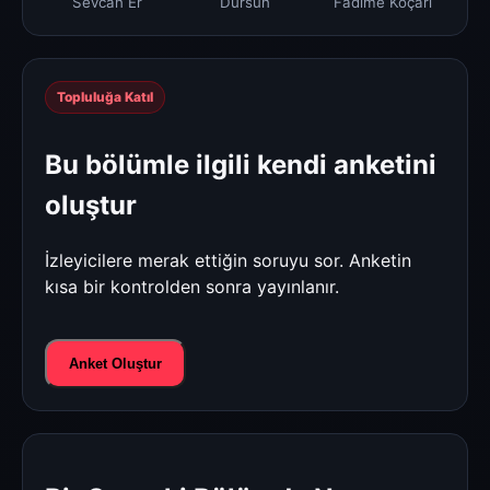
Sevcan Er
Dursun
Fadime Koçari
Topluluğa Katıl
Bu bölümle ilgili kendi anketini
oluştur
İzleyicilere merak ettiğin soruyu sor. Anketin
kısa bir kontrolden sonra yayınlanır.
Anket Oluştur