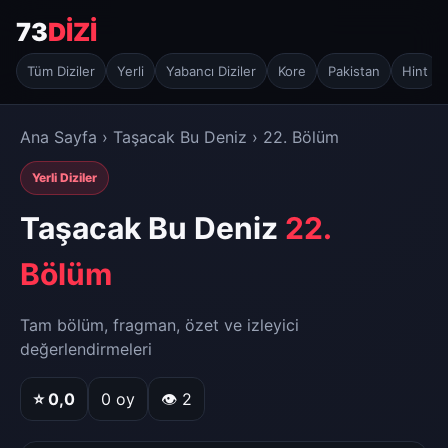
73
DİZİ
Tüm Diziler
Yerli
Yabancı Diziler
Kore
Pakistan
Hint
Ana Sayfa
›
Taşacak Bu Deniz
› 22. Bölüm
Yerli Diziler
Taşacak Bu Deniz
22.
Bölüm
Tam bölüm, fragman, özet ve izleyici
değerlendirmeleri
⭐
0,0
0
oy
👁 2