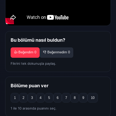
Bu bölümü nasıl buldun?
👍 Beğendim
0
👎 Beğenmedim
0
Fikrini tek dokunuşla paylaş.
Bölüme puan ver
1
2
3
4
5
6
7
8
9
10
1 ile 10 arasında puanını seç.