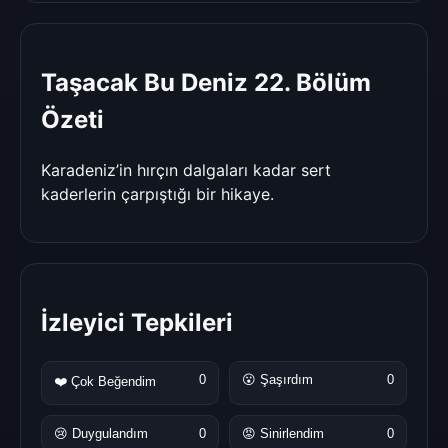
Taşacak Bu Deniz 22. Bölüm
Özeti
Karadeniz’in hırçın dalgaları kadar sert
kaderlerin çarpıştığı bir hikaye.
İzleyici Tepkileri
0
😮 Şaşırdım
0
❤️ Çok Beğendim
😢 Duygulandım
0
😡 Sinirlendim
0