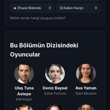
🔥 Efsane Bölümdü
0
🤔 Kafam Karıştı
0
Bölüm sende hangi duyguyu bıraktı?
Bu Bölümün Dizisindeki
Oyuncular
Ulaş Tuna
Deniz Baysal
Ava Yaman
Astepe
Esme Furtuna
Eleni Miryano
Adil Koçari