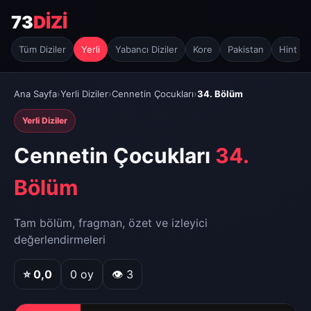
73
DİZİ
Tüm Diziler
Yerli
Yabancı Diziler
Kore
Pakistan
Hint
Ana Sayfa
›
Yerli Diziler
›
Cennetin Çocukları
›
34. Bölüm
Yerli Diziler
Cennetin Çocukları
34.
Bölüm
Tam bölüm, fragman, özet ve izleyici
değerlendirmeleri
⭐
0,0
0
oy
👁 3