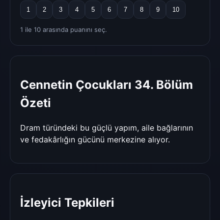
1
2
3
4
5
6
7
8
9
10
1 ile 10 arasında puanını seç.
Cennetin Çocukları 34. Bölüm
Özeti
Dram türündeki bu güçlü yapım, aile bağlarının
ve fedakârlığın gücünü merkezine alıyor.
İzleyici Tepkileri