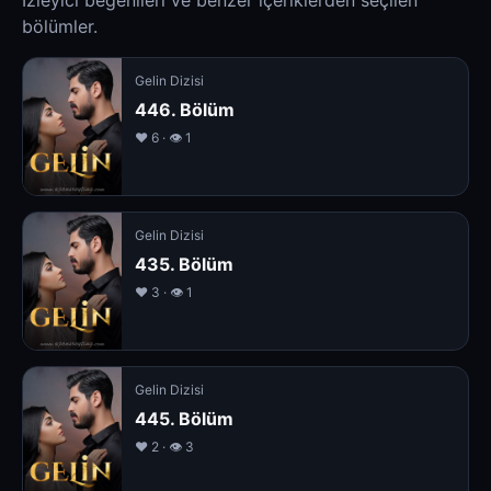
İzleyici beğenileri ve benzer içeriklerden seçilen
bölümler.
Gelin Dizisi
446. Bölüm
❤️ 6 · 👁 1
Gelin Dizisi
435. Bölüm
❤️ 3 · 👁 1
Gelin Dizisi
445. Bölüm
❤️ 2 · 👁 3