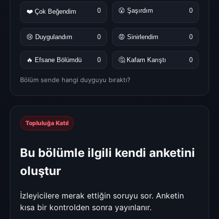
0
😮 Şaşırdım
0
❤️ Çok Beğendim
😢 Duygulandım
0
😡 Sinirlendim
0
🔥 Efsane Bölümdü
0
🤔 Kafam Karıştı
0
Bölüm sende hangi duyguyu bıraktı?
Topluluğa Katıl
Bu bölümle ilgili kendi anketini
oluştur
İzleyicilere merak ettiğin soruyu sor. Anketin
kısa bir kontrolden sonra yayınlanır.