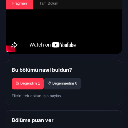
Fragman
Tam Bölüm
Bu bölümü nasıl buldun?
👍 Beğendim
1
👎 Beğenmedim
0
Fikrini tek dokunuşla paylaş.
Bölüme puan ver