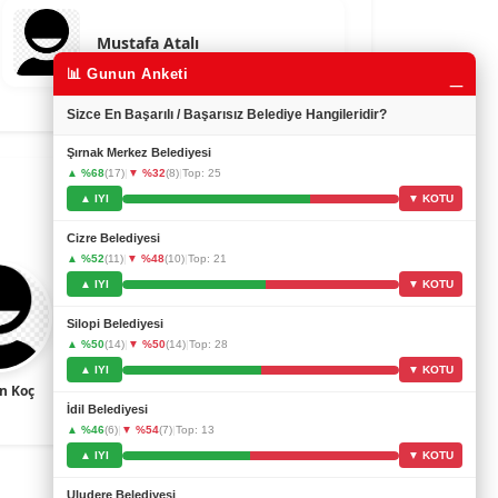
Mustafa Atalı
_
📊 Gunun Anketi
Sizce En Başarılı / Başarısız Belediye Hangileridir?
Şırnak Merkez Belediyesi
▲ %68
(17)
|
▼ %32
(8)
|
Top: 25
▲ IYI
▼ KOTU
Cizre Belediyesi
▲ %52
(11)
|
▼ %48
(10)
|
Top: 21
▲ IYI
▼ KOTU
Silopi Belediyesi
▲ %50
(14)
|
▼ %50
(14)
|
Top: 28
▲ IYI
▼ KOTU
n Koç
Angus Sampson
Ben Kingsley
Aaron Eckha
İdil Belediyesi
▲ %46
(6)
|
▼ %54
(7)
|
Top: 13
▲ IYI
▼ KOTU
Uludere Belediyesi