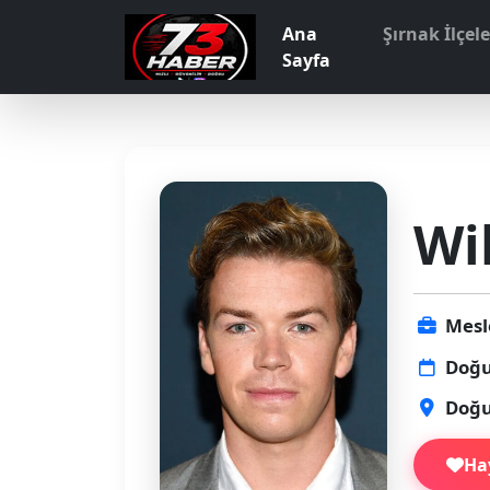
Ana
Şırnak İlçel
Sayfa
Wi
Mesl
Doğu
Doğu
Ha