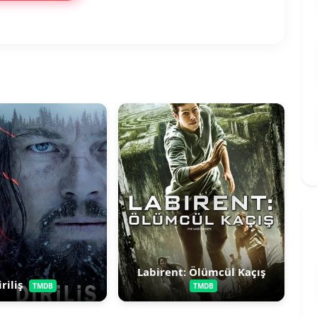
Labirent: Ölümcül Kaçış
iriliş
TMDB
TMDB