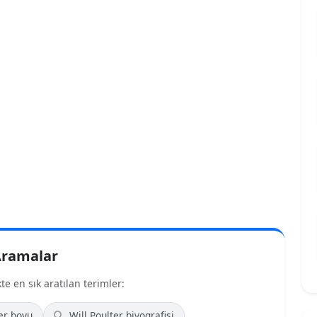
 Aramalar
e en sık aratılan terimler:
er boyu
Will Poulter biyografisi