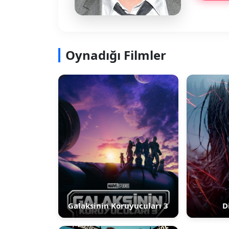
Oynadığı Filmler
Galaksinin Koruyucuları 3
D