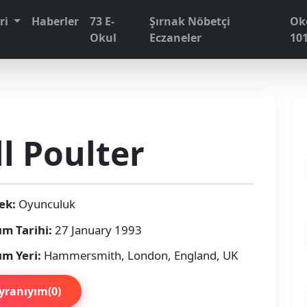
eri
Haberler
73 E-
Şırnak Nöbetçi
Ok
Okul
Eczaneler
10
ll Poulter
ek:
Oyunculuk
m Tarihi:
27 January 1993
m Yeri:
Hammersmith, London, England, UK
yranıyım
(
0
)