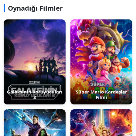
Oynadığı Filmler
Galaksinin Koruyucuları
Süper Mario Kardeşler
3
Filmi