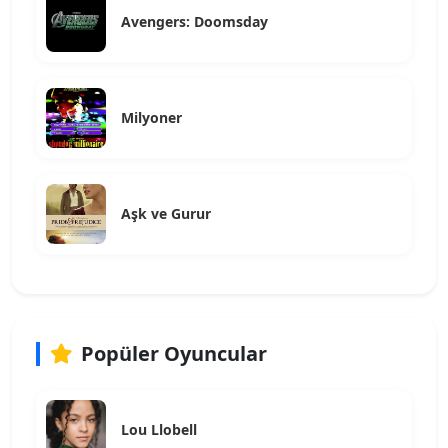
Avengers: Doomsday
Milyoner
Aşk ve Gurur
Popüler Oyuncular
Lou Llobell