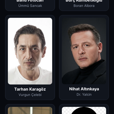
Banu Fotocan
Burç Kümbetlioğlu
Ümmü Sancak
Boran Albora
Nihat Altınkaya
Tarhan Karagöz
Dr. Yalcin
Vurgun Çelebi