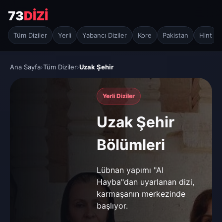
73
DİZİ
Tüm Diziler
Yerli
Yabancı Diziler
Kore
Pakistan
Hint
Ana Sayfa
›
Tüm Diziler
›
Uzak Şehir
Yerli Diziler
Uzak Şehir
Bölümleri
Lübnan yapımı "Al
Hayba"dan uyarlanan dizi,
karmaşanın merkezinde
başlıyor.