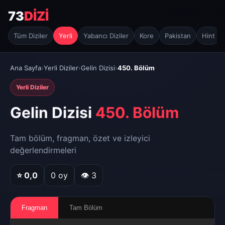
73
DİZİ
Tüm Diziler
Yerli
Yabancı Diziler
Kore
Pakistan
Hint
Ana Sayfa
›
Yerli Diziler
›
Gelin Dizisi
›
450. Bölüm
Yerli Diziler
Gelin Dizisi
450. Bölüm
Tam bölüm, fragman, özet ve izleyici
değerlendirmeleri
⭐
0,0
0
oy
👁 3
Fragman
Tam Bölüm