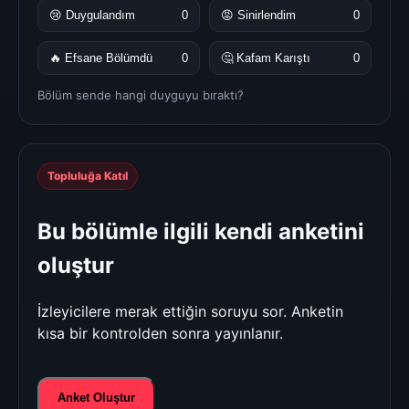
😢 Duygulandım
0
😡 Sinirlendim
0
🔥 Efsane Bölümdü
0
🤔 Kafam Karıştı
0
Bölüm sende hangi duyguyu bıraktı?
Topluluğa Katıl
Bu bölümle ilgili kendi anketini
oluştur
İzleyicilere merak ettiğin soruyu sor. Anketin
kısa bir kontrolden sonra yayınlanır.
Anket Oluştur