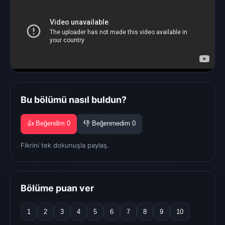
Bu bölümü nasıl buldun?
👍 Beğendim
0
👎 Beğenmedim
0
Fikrini tek dokunuşla paylaş.
Bölüme puan ver
1
2
3
4
5
6
7
8
9
10