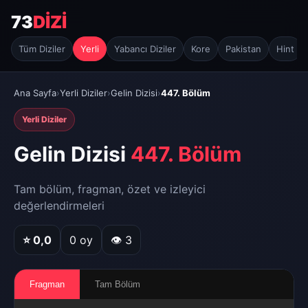
73
DİZİ
Tüm Diziler
Yerli
Yabancı Diziler
Kore
Pakistan
Hint
Ana Sayfa
›
Yerli Diziler
›
Gelin Dizisi
›
447. Bölüm
Yerli Diziler
Gelin Dizisi
447. Bölüm
Tam bölüm, fragman, özet ve izleyici
değerlendirmeleri
⭐
0,0
0
oy
👁 3
Fragman
Tam Bölüm