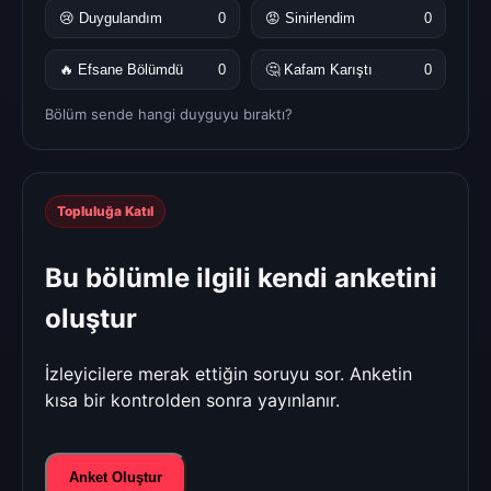
😢 Duygulandım
0
😡 Sinirlendim
0
🔥 Efsane Bölümdü
0
🤔 Kafam Karıştı
0
Bölüm sende hangi duyguyu bıraktı?
Topluluğa Katıl
Bu bölümle ilgili kendi anketini
oluştur
İzleyicilere merak ettiğin soruyu sor. Anketin
kısa bir kontrolden sonra yayınlanır.
Anket Oluştur