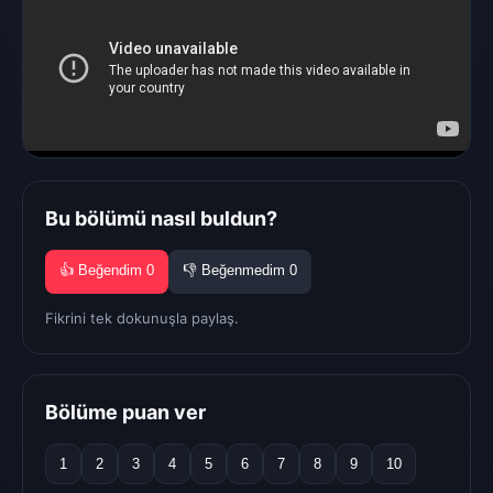
Bu bölümü nasıl buldun?
👍 Beğendim
0
👎 Beğenmedim
0
Fikrini tek dokunuşla paylaş.
Bölüme puan ver
1
2
3
4
5
6
7
8
9
10