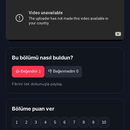
Bu bölümü nasıl buldun?
👍 Beğendim
1
👎 Beğenmedim
0
Fikrini tek dokunuşla paylaş.
Bölüme puan ver
1
2
3
4
5
6
7
8
9
10