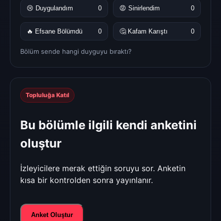
😢 Duygulandım
0
😡 Sinirlendim
0
🔥 Efsane Bölümdü
0
🤔 Kafam Karıştı
0
Bölüm sende hangi duyguyu bıraktı?
Topluluğa Katıl
Bu bölümle ilgili kendi anketini
oluştur
İzleyicilere merak ettiğin soruyu sor. Anketin
kısa bir kontrolden sonra yayınlanır.
Anket Oluştur