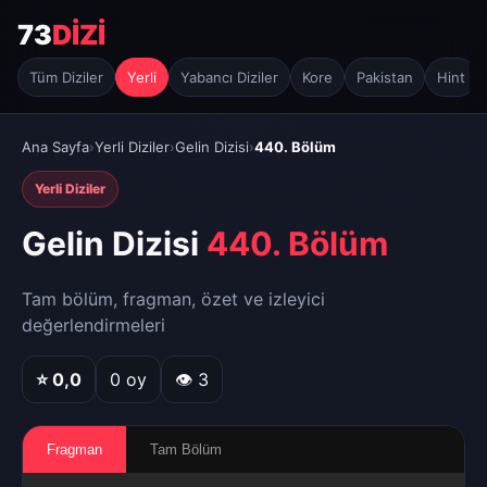
73
DİZİ
Tüm Diziler
Yerli
Yabancı Diziler
Kore
Pakistan
Hint
Ana Sayfa
›
Yerli Diziler
›
Gelin Dizisi
›
440. Bölüm
Yerli Diziler
Gelin Dizisi
440. Bölüm
Tam bölüm, fragman, özet ve izleyici
değerlendirmeleri
⭐
0,0
0
oy
👁 3
Fragman
Tam Bölüm